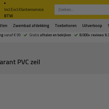
Incl.
Excl.
Klantenservice
BTW
tten
Zwembad afdekking
Toebehoren
Uitverkoop
ng
vanaf € 99
Gratis
afhalen en bekijken
8.000+ reviews 9.
arant PVC zeil