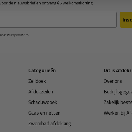
in voor de nieuwsbrief en ontvang €5 welkomstkorting!
Insc
male besteding vanaf €75
Categorieën
Dit is Afdekz
Zeildoek
Over ons
Afdekzeilen
Bedrijfsgege
Schaduwdoek
Zakelijk best
Gaas en netten
Werken bij Af
Zwembad afdekking