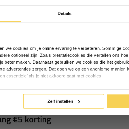
Ontvang €5,- korting!
Details
Schrijf je in voor de nieuwsbrief en
ontvang €5,- welkomstkorting!
nt PVC zeil
Vul je e-mailadres in‍⁪⁪
iken we cookies om je online ervaring te verbeteren. Sommige coo
andere optioneel zijn. Zoals prestatiecookies die vertellen ons h
Particulier
Zakelijk
je beter maken. Daarnaast gebruiken we cookies die het gebruik
hte advertenties zorgen. Dat doen we op een anonieme manier. K
een essentiele’ als je niet akkoord gaat met cookies.
Inschrijven
*Geldig bij minimale besteding vanaf €75
Zelf instellen
ng €5 korting