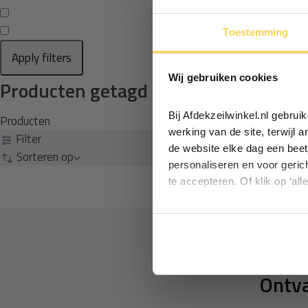
Toestemming
Apply filters
Wij gebruiken cookies
Producten getagd met Half transpara
Bij Afdekzeilwinkel.nl gebru
Producten
werking van de site, terwijl 
Filter
de website elke dag een beet
Sorteren op
personaliseren en voor geric
te accepteren. Of klik op ‘all
Ontva