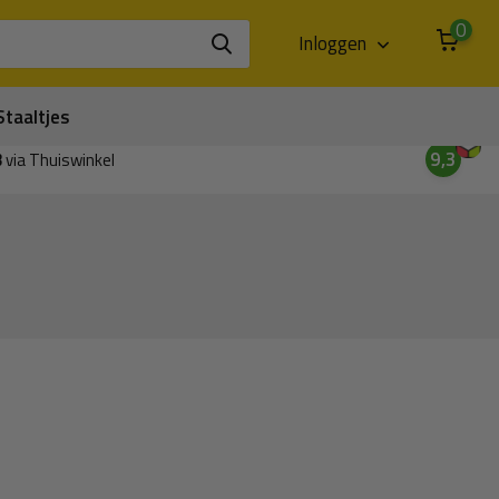
0
Inloggen
Staaltjes
9,3
3
via Thuiswinkel