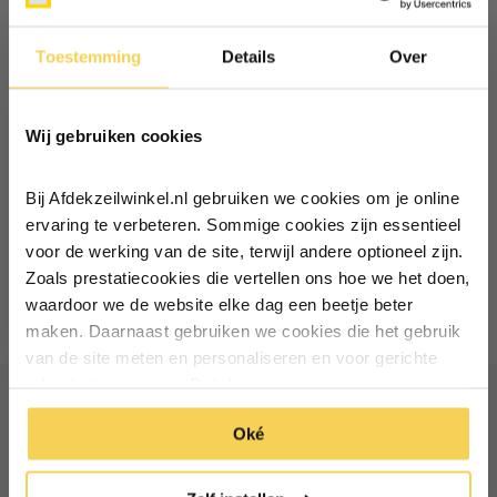
Recent bekeken
Toestemming
Details
Over
Ontvang €5,- korting!
Wij gebruiken cookies
Schrijf je in voor de nieuwsbrief en
ontvang €5,- welkomstkorting!
Bij Afdekzeilwinkel.nl gebruiken we cookies om je online
Staaltje - Pvc
Vul je e-mailadres in‍⁪⁪
ervaring te verbeteren. Sommige cookies zijn essentieel
zeildoek 650gr
voor de werking van de site, terwijl andere optioneel zijn.
Taupe Mat
Zoals prestatiecookies die vertellen ons hoe we het doen,
Particulier
Zakelijk
Deliverytime
waardoor we de website elke dag een beetje beter
0,99
maken. Daarnaast gebruiken we cookies die het gebruik
van de site meten en personaliseren en voor gerichte
Inschrijven
advertenties zorgen. Dat doen we op een anonieme
manier. Klik op 'Oké' om alle cookies te accepteren. Of
*Geldig bij minimale besteding vanaf €75
Ontvang €5 korting
Oké
klik op ‘alleen essentiele’ als je niet akkoord gaat met
cookies.
Schrijf je in voor de nieuwsbrief en ontvang €5 welkomstkorting!