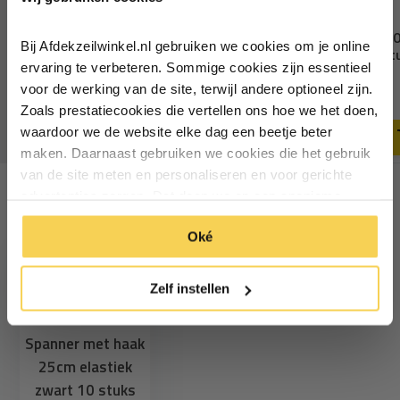
Schrijf je in voor de nieuwsbrief en
ontvang €5,- welkomstkorting!
Spanner met haak 13cm
Spanner met haak 2
Bij Afdekzeilwinkel.nl gebruiken we cookies om je online
elastiek zwart 10 stuks
elastiek zwart 10 st
Vul je e-mailadres in‍⁪⁪
ervaring te verbeteren. Sommige cookies zijn essentieel
9,49
11,55
voor de werking van de site, terwijl andere optioneel zijn.
Deliverytime
Deliverytime
Zoals prestatiecookies die vertellen ons hoe we het doen,
Particulier
Zakelijk
waardoor we de website elke dag een beetje beter
maken. Daarnaast gebruiken we cookies die het gebruik
van de site meten en personaliseren en voor gerichte
Inschrijven
advertenties zorgen. Dat doen we op een anonieme
Recent bekeken
manier. Klik op 'Oké' om alle cookies te accepteren. Of
*Geldig bij minimale besteding vanaf €75
Oké
klik op ‘alleen essentiele’ als je niet akkoord gaat met
cookies.
Zelf instellen
Spanner met haak
25cm elastiek
zwart 10 stuks