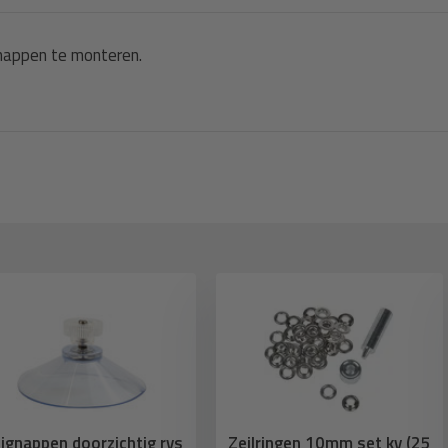
 een prettig binnenklimaat zijn
gnappen te monteren.
oor
d)
iant
. Daardoor kun je eenvoudig
d 4% voor gevels met veel zon
 en gebruik 14% waar je meer
ignappen doorzichtig rvs
Zeilringen 10mm set kv (25