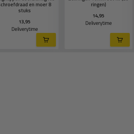
schroefdraad en moer 8
ringen)
stuks
14,95
13,95
Deliverytime
Deliverytime
uw te gebruiken. Daardoor is