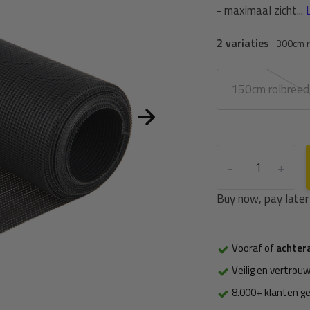
- maximaal zicht...
2 variaties
300cm r
150cm rolbreed
-
+
Buy now, pay later
Vooraf of
achter
Veilig en vertrouw
8.000+ klanten g