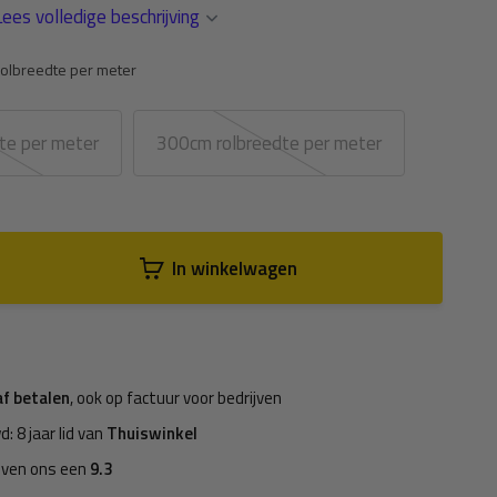
Lees volledige beschrijving
olbreedte per meter
te per meter
300cm rolbreedte per meter
In winkelwagen
af betalen
, ook op factuur voor bedrijven
d: 8 jaar lid van
Thuiswinkel
even ons een
9.3