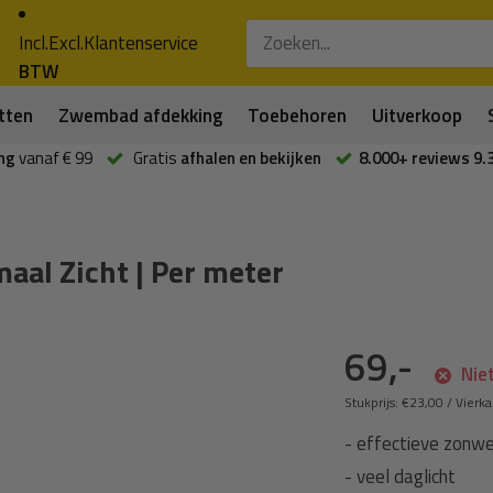
Incl.
Excl.
Klantenservice
BTW
tten
Zwembad afdekking
Toebehoren
Uitverkoop
ng
vanaf € 99
Gratis
afhalen en bekijken
8.000+ reviews 9.
aal Zicht | Per meter
69,-
Niet
Stukprijs:
€23,00
/
Vierk
- effectieve zonwe
- veel daglicht