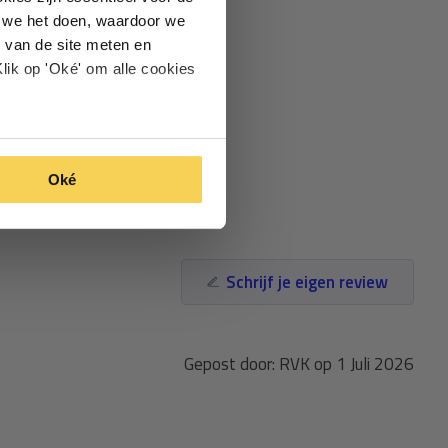
oe we het doen, waardoor we
 van de site meten en
lik op 'Oké' om alle cookies
Oké
Schrijf je eigen review
Gepost door: RVK op 1 Juli 2026