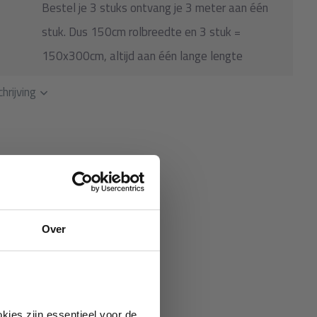
Bestel je 3 stuks ontvang je 3 meter aan één
stuk. Dus 150cm rolbreedte en 3 stuk =
150x300cm, altijd aan één lange lengte
hrijving
Over
kies zijn essentieel voor de