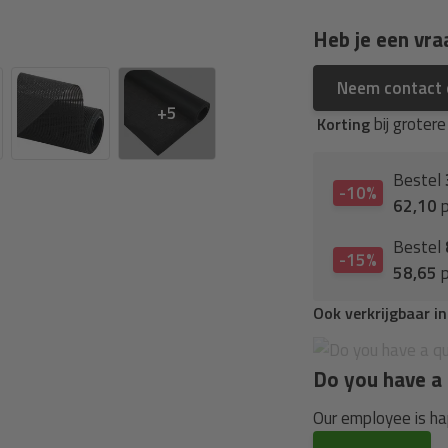
Heb je een vra
Neem contact
+5
bij groter
Korting
Bestel
-10%
62,10
p
Bestel
-15%
58,65
p
Ook verkrijgbaar i
Do you have a 
Our employee is hap