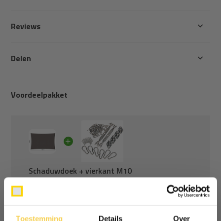
Reviews
Delen
Voordeelpakket
Schaduwdoek + vierkant M10
Schaduwdoek waterdicht 3x4 rechthoek Grey
+
Bevestigingsset schaduwdoek vierkant -
Vierkant M10
Toestemming
Details
Over