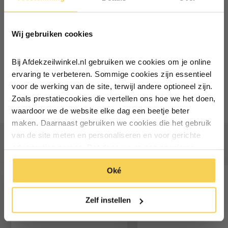
Ontvang €5,- korting!
Normaal:
308,-
Je bespaart
(6% Korting)
17,70
Wij gebruiken cookies
Schrijf je in voor de nieuwsbrief en
ontvang €5,- welkomstkorting!
Combideal:
290,30
Bij Afdekzeilwinkel.nl gebruiken we cookies om je online
Vul je e-mailadres in‍⁪⁪
ervaring te verbeteren. Sommige cookies zijn essentieel
Toevoegen aan winkelwagen
voor de werking van de site, terwijl andere optioneel zijn.
Zoals prestatiecookies die vertellen ons hoe we het doen,
Particulier
Zakelijk
waardoor we de website elke dag een beetje beter
maken. Daarnaast gebruiken we cookies die het gebruik
van de site meten en personaliseren en voor gerichte
Inschrijven
Vaak samen gekocht
advertenties zorgen. Dat doen we op een anonieme
manier. Klik op 'Oké' om alle cookies te accepteren. Of
*Geldig bij minimale besteding vanaf €75
Oké
klik op ‘alleen essentiele’ als je niet akkoord gaat met
cookies.
Zelf instellen