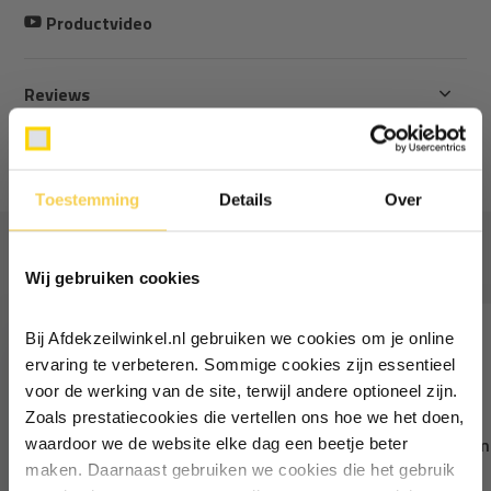
Productvideo
Reviews
Delen
Toestemming
Details
Over
Ontvang €5,- korting!
Vaak samen gekocht
Wij gebruiken cookies
Schrijf je in voor de nieuwsbrief en
ontvang €5,- welkomstkorting!
Bij Afdekzeilwinkel.nl gebruiken we cookies om je online
Vul je e-mailadres in‍⁪⁪
ervaring te verbeteren. Sommige cookies zijn essentieel
voor de werking van de site, terwijl andere optioneel zijn.
Zoals prestatiecookies die vertellen ons hoe we het doen,
Particulier
Zakelijk
Saba PVC zeildoek lijm 70T
Saba PVC zeildoek lij
waardoor we de website elke dag een beetje beter
250ml
1L
maken. Daarnaast gebruiken we cookies die het gebruik