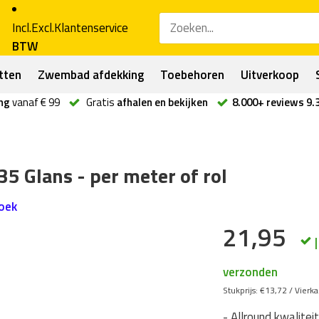
Incl.
Excl.
Klantenservice
BTW
tten
Zwembad afdekking
Toebehoren
Uitverkoop
ng
vanaf € 99
Gratis
afhalen en bekijken
8.000+ reviews 9.
35 Glans - per meter of rol
doek
21,95
verzonden
Stukprijs:
€13,72
/
Vierk
- Allround kwalitei