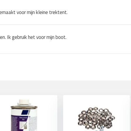
.
emaakt voor mijn kleine trektent.
 vuilafstotend.
 niet door uv-straling.
eren, doeksluitingen monteren.
n. Ik gebruik het voor mijn boot.
ële omgevingen, zwembaden en
, winterafdekking voor de boot,
en marktkramen.
eilen, aanhangwagenhuif en
lasgordijnen, spatschermen.