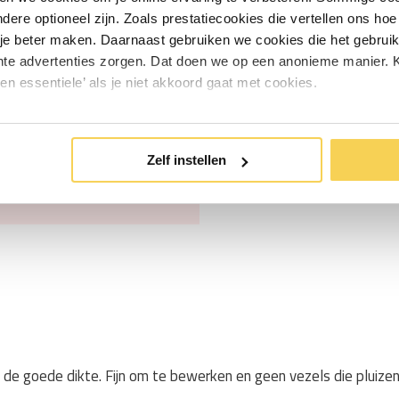
andere optioneel zijn. Zoals prestatiecookies die vertellen ons h
je beter maken. Daarnaast gebruiken we cookies die het gebruik
magazijn op lengte gesneden.
hte advertenties zorgen. Dat doen we op een anonieme manier. K
s. We sturen het doek
een essentiele’ als je niet akkoord gaat met cookies.
 is bereikt). Stel je kiest
tellen, krijg je een stuk van 200
Zelf instellen
eze productomschrijving.
eil
aan stilstaand water.
n de goede dikte. Fijn om te bewerken en geen vezels die pluize
n intensief gebruik.