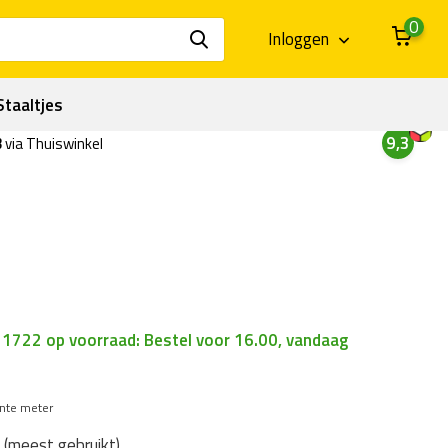
0
Inloggen
Staaltjes
9,3
3
via Thuiswinkel
| 1722 op voorraad: Bestel voor 16.00, vandaag
ante meter
t (meest gebruikt)