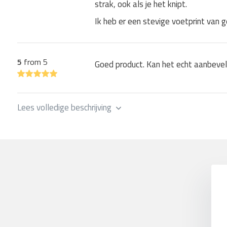
strak, ook als je het knipt.
Weerbestendig - kan tegen regen, wind, vorst en zon
Ik heb er een stevige voetprint van g
Onderhoudsvriendelijk - makkelijk schoon te maken en
Duurzaam en kleurvast - langere levensduur, verkleurt
Makkelijk bewerkbaar - snijden, lijmen, lassen, repar
5
from 5
Goed product. Kan het echt aanbevele
Bestand tegen oliën, chloor en zout - voor industri
zout water.
Lees volledige beschrijving
Perfect voor
Afdekken
: afdekzeilen voor permanent buitengebruik
aanhangwagenzeil, zwembadafdekking, houtopslag 
Afschermen
: verandazeilen, pergola, vrachtwagenz
bedrijfsruimtes afscheiden.
Beschermen
: buitenhoezen, grondzeilen, transport, 