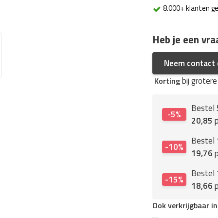
8.000+ klanten g
Heb je een vra
Neem contact
bij groter
Korting
Bestel
-5%
20,85
p
Bestel
-10%
19,76
p
Bestel
-15%
18,66
p
Ook verkrijgbaar i