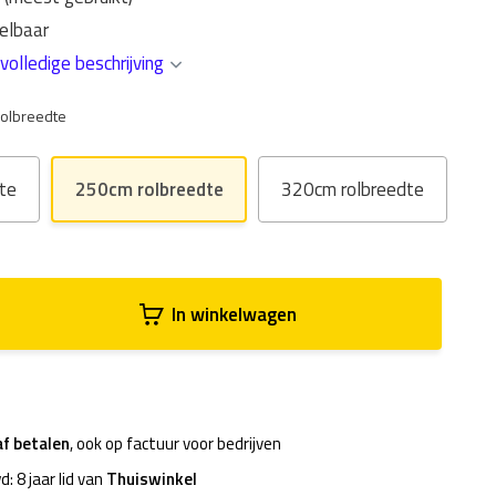
elbaar
volledige beschrijving
olbreedte
te
250cm rolbreedte
320cm rolbreedte
In winkelwagen
af betalen
, ook op factuur voor bedrijven
d: 8 jaar lid van
Thuiswinkel