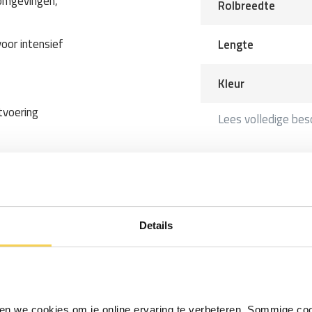
 omgevingen,
Rolbreedte
oor intensief
Lengte
Kleur
tvoering
Lees volledige besc
m², glans afwerking in de kleur
eilmakerij en wordt gebruikt
ten, brandhoutafdekking, pvc
Details
ijtvast en bestand tegen weer
strekkende meter op lengte
iken we cookies om je online ervaring te verbeteren. Sommige coo