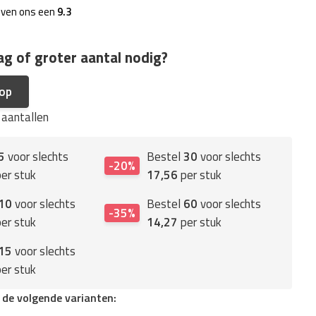
even ons een
9.3
ag of groter aantal nodig?
 op
e aantallen
5
voor slechts
Bestel
30
voor slechts
-20%
er stuk
17,56
per stuk
10
voor slechts
Bestel
60
voor slechts
-35%
er stuk
14,27
per stuk
15
voor slechts
er stuk
n de volgende varianten: