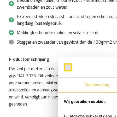
Bestand tegen oliën, chloor en zout - voor industriële
zwembaden en zout water.
Extreem sterk en slijtvast - bestand tegen scheuren, v
langdurig (buiten)gebruik.
Makkelijk schoon te maken en vuilafstotend
Stugger en zwaarder van gewicht dan de 430gr/m2 ui
Productomschrijving
Pvc zeil per meter van de rol, met een kwaliteit van 650gr/
grijs RAL 7035. Dit zeildoek is de standaardvariant in de z
voor verandazeilen, winterafdekking van zwembaden en bo
Toestemming
afdekzeilen en aanhangwagenzeilen. Het is waterdicht, sl
en wind. Verkrijgbaar in verschillende rolbreedtes en per 
Wij gebruiken cookies
gesneden.
Bij Afdekzeilwinkel.nl gebru