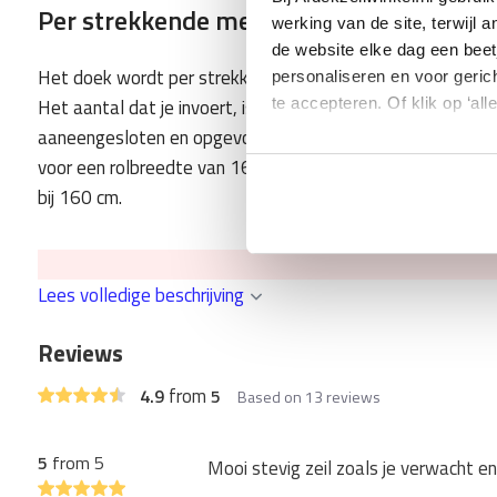
Per strekkende meter bestellen
werking van de site, terwijl 
de website elke dag een beet
Het doek wordt per strekkende meter verkocht en in ons 
personaliseren en voor geric
Het aantal dat je invoert, is het aantal strekkende meter
te accepteren. Of klik op ‘all
aaneengesloten en opgevouwen op (tot het maximale gewicht
voor een rolbreedte van 160 cm: als je 2 invoert bij het bes
bij 160 cm.
Belangrijke verzendinformatie staat onderaan in d
Lees volledige beschrijving
Reviews
Kwaliteit en eigenschappen van ons pvc z
from
4.9
5
Based on 13 reviews
100% waterdicht - zelfs bij langdurige blootstelling 
5
from 5
Mooi stevig zeil zoals je verwacht e
Extreem sterk en slijtvast - bestand tegen scheuren e