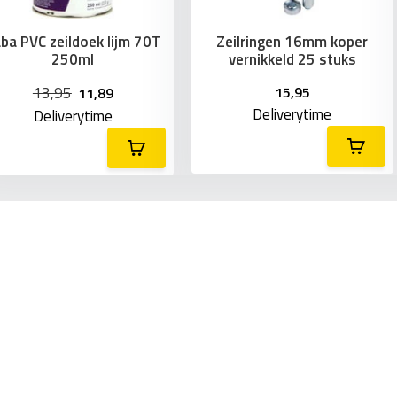
bakfietshoezen.
ba PVC zeildoek lijm 70T
Zeilringen 16mm koper
itentoepassingen.
250ml
vernikkeld 25 stuks
13,95
15,95
11,89
leur en kwaliteit
Deliverytime
Deliverytime
udig met onze accessoires!
haar voor grotere projecten.
jmen of te lassen met hete