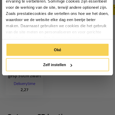
Deliverytime
Deliverytime
ervaring te verbeteren. Sommige cookies zijn essentieel
voor de werking van de site, terwijl andere optioneel zijn.
Zoals prestatiecookies die vertellen ons hoe we het doen,
Particulier
Zakelijk
waardoor we de website elke dag een beetje beter
maken. Daarnaast gebruiken we cookies die het gebruik
van de site meten en personaliseren en voor gerichte
Recent bekeken
Inschrijven
advertenties zorgen. Dat doen we op een anonieme
manier. Klik op 'Oké' om alle cookies te accepteren. Of
*Geldig bij minimale besteding vanaf €75
Oké
klik op ‘alleen essentiele’ als je niet akkoord gaat met
cookies.
Zelf instellen
Pvc riem met
gesp 50cm zwart
Deliverytime
2,27