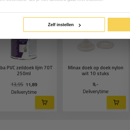
Inschrijven
*Geldig bij minimale besteding vanaf €75
Zelf instellen
ba PVC zeildoek lijm 70T
Minax doek op doek nylon
250ml
wit 10 stuks
13,95
9,-
11,89
Deliverytime
Deliverytime