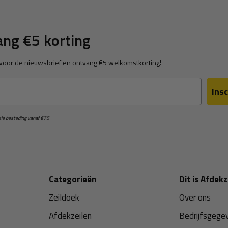
ng €5 korting
in voor de nieuwsbrief en ontvang €5 welkomstkorting!
Insc
male besteding vanaf €75
Categorieën
Dit is Afdekz
Zeildoek
Over ons
Afdekzeilen
Bedrijfsgege