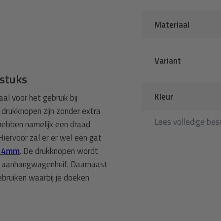
Materiaal
Variant
 stuks
Kleur
al voor het gebruik bij
 drukknopen zijn zonder extra
Lees volledige besc
hebben namelijk een draad
iervoor zal er er wel een gat
 14mm
. De drukknopen wordt
de aanhangwagenhuif. Daarnaast
ebruiken waarbij je doeken