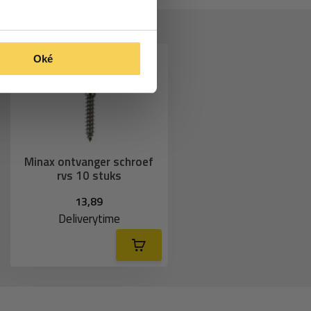
Oké
Minax ontvanger schroef
rvs 10 stuks
13,89
Deliverytime