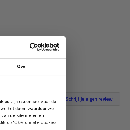
Over
Schrijf je eigen review
kies zijn essentieel voor de
oe we het doen, waardoor we
 van de site meten en
lik op 'Oké' om alle cookies