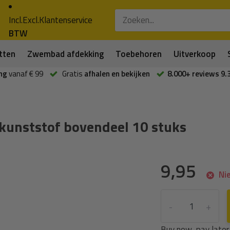
Incl.
Excl.
Klantenservice
BTW
tten
Zwembad afdekking
Toebehoren
Uitverkoop
ng
vanaf € 99
Gratis
afhalen en bekijken
8.000+ reviews 9.
kunststof bovendeel 10 stuks
9,95
Nie
-
+
Buy now, pay later