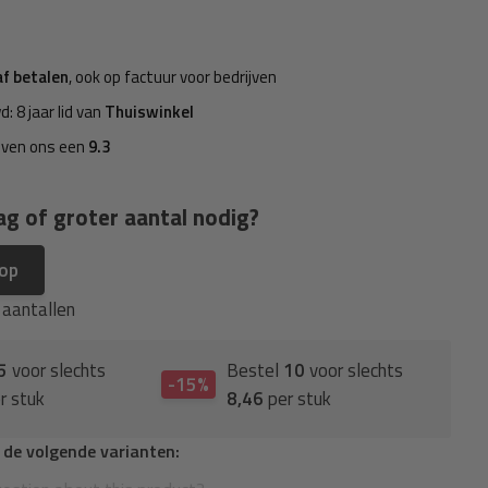
af betalen
, ook op factuur voor bedrijven
d: 8 jaar lid van
Thuiswinkel
even ons een
9.3
ag of groter aantal nodig?
 op
e aantallen
5
voor slechts
Bestel
10
voor slechts
-15%
r stuk
8,46
per stuk
n de volgende varianten: