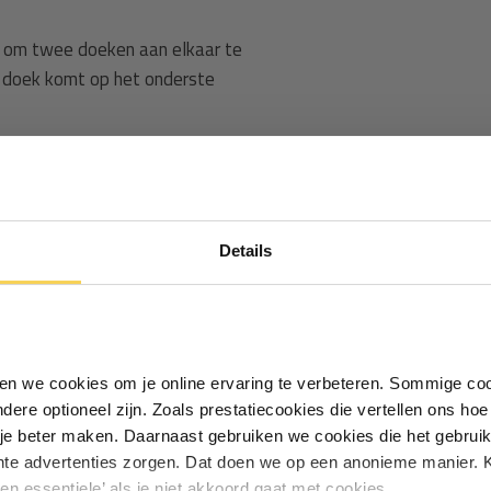
om twee doeken aan elkaar te
 doek komt op het onderste
oeven, op de Minax bout en
pen) en op de Minax Caf Combo.
Ontvang €5,- korting!
inax bovendeel (3)
Details
p (6)
Schrijf je in voor de nieuwsbrief en
ontvang €5,- welkomstkorting!
Vul je e-mailadres in‍⁪⁪
iken we cookies om je online ervaring te verbeteren. Sommige coo
andere optioneel zijn. Zoals prestatiecookies die vertellen ons h
Particulier
Zakelijk
je beter maken. Daarnaast gebruiken we cookies die het gebruik
hte advertenties zorgen. Dat doen we op een anonieme manier. K
een essentiele’ als je niet akkoord gaat met cookies.