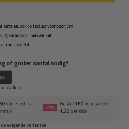
af betalen
, ook op factuur voor bedrijven
d: 8 jaar lid van
Thuiswinkel
even ons een
9.3
ag of groter aantal nodig?
 op
e aantallen
80
voor slechts
Bestel
160
voor slechts
-29%
r stuk
1,25
per stuk
n de volgende varianten: