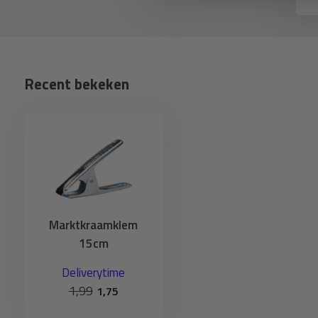
Recent bekeken
Marktkraamklem
15cm
Deliverytime
1,99
1,75