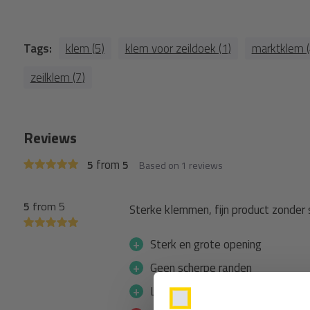
Tags:
klem (5)
klem voor zeildoek (1)
marktklem (
zeilklem (7)
Reviews
from
5
5
Based on 1 reviews
5
from 5
Sterke klemmen, fijn product zonder 
+
Sterk en grote opening
+
Geen scherpe randen
+
Ligt goed in de hand