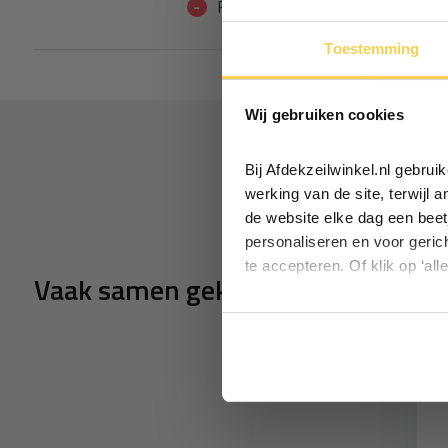
-
Rubbers op de bekken zou nog be
Toestemming
Wij gebruiken cookies
Bij Afdekzeilwinkel.nl gebru
werking van de site, terwijl 
de website elke dag een beet
personaliseren en voor geric
te accepteren. Of klik op ‘all
Vaak samen gekocht
h koordhouder rond
Carrosseriehaak zwart 10
10 stuks
stuks
4,25
4,25
eliverytime
Deliverytime