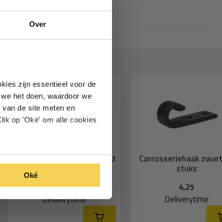
Over
kies zijn essentieel voor de
oe we het doen, waardoor we
 van de site meten en
lik op 'Oké' om alle cookies
Elastisch koordhouder rond
Carrosseriehaak zwar
10 stuks
stuks
Oké
4,25
4,25
Deliverytime
Deliverytime