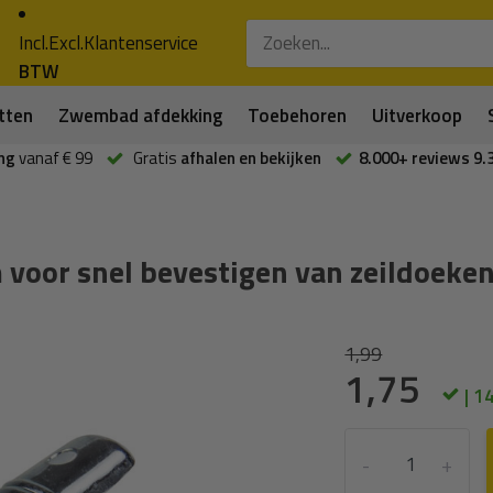
Incl.
Excl.
Klantenservice
BTW
tten
Zwembad afdekking
Toebehoren
Uitverkoop
ng
vanaf € 99
Gratis
afhalen en bekijken
8.000+ reviews 9.
voor snel bevestigen van zeildoeke
1,99
1,75
| 1
-
+