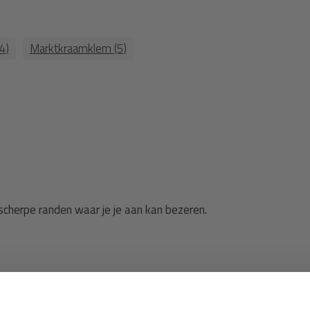
4)
Marktkraamklem (5)
scherpe randen waar je je aan kan bezeren.