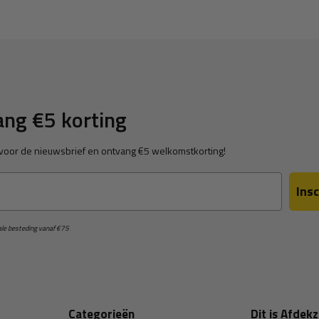
ng €5 korting
in voor de nieuwsbrief en ontvang €5 welkomstkorting!
Insc
male besteding vanaf €75
Categorieën
Dit is Afdekz