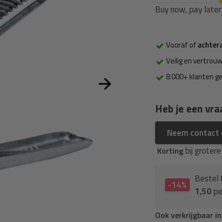
Buy now, pay later
Vooraf of
achter
Veilig en vertrouw
8.000+ klanten g
Heb je een vra
Neem contact
bij groter
Korting
Bestel
-14%
1,50
pe
Ook verkrijgbaar i