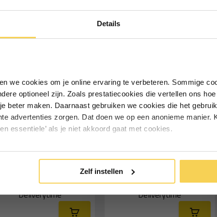
ter zijn
Ontvang €5,- korting!
Details
Schrijf je in voor de nieuwsbrief en
ontvang €5,- welkomstkorting!
Vul je e-mailadres in‍⁪⁪
iken we cookies om je online ervaring te verbeteren. Sommige coo
andere optioneel zijn. Zoals prestatiecookies die vertellen ons h
Particulier
Zakelijk
je beter maken. Daarnaast gebruiken we cookies die het gebruik
hte advertenties zorgen. Dat doen we op een anonieme manier. K
een essentiele’ als je niet akkoord gaat met cookies.
Inschrijven
Carrosseriehaak grijs
Zeilklem kwikclip groot
driehoek 10 stuks
100kg Holdon
*Geldig bij minimale besteding vanaf €75
Zelf instellen
4,50
1,99
Deliverytime
Deliverytime