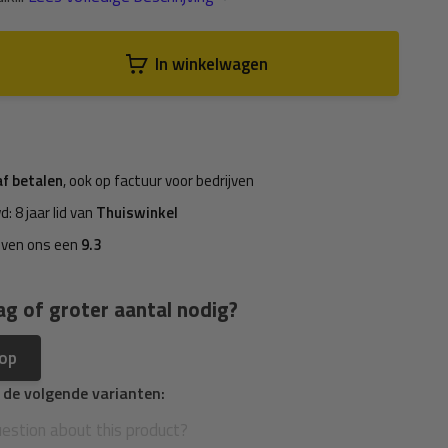
In winkelwagen
af betalen
, ook op factuur voor bedrijven
d: 8 jaar lid van
Thuiswinkel
even ons een
9.3
ag of groter aantal nodig?
 op
n de volgende varianten: