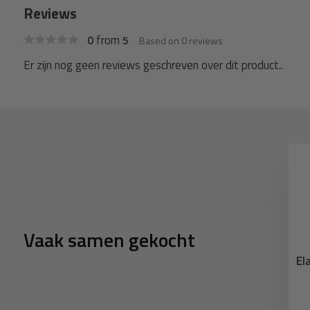
Reviews
from
0
5
Based on 0 reviews
Er zijn nog geen reviews geschreven over dit product..
Vaak samen gekocht
er met bal 18cm
Spanrubber met s-haak
El
ek zwart 10 stuks
20cm elastiek zwart
6,74
0,83