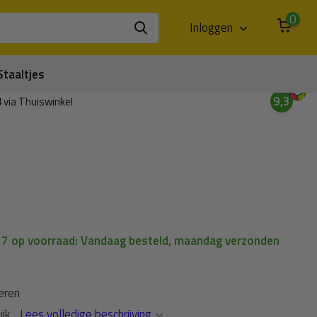
0
Inloggen
Staaltjes
9,3
3
via Thuiswinkel
| 7 op voorraad: Vandaag besteld, maandag verzonden
teren
ik...
Lees volledige beschrijving