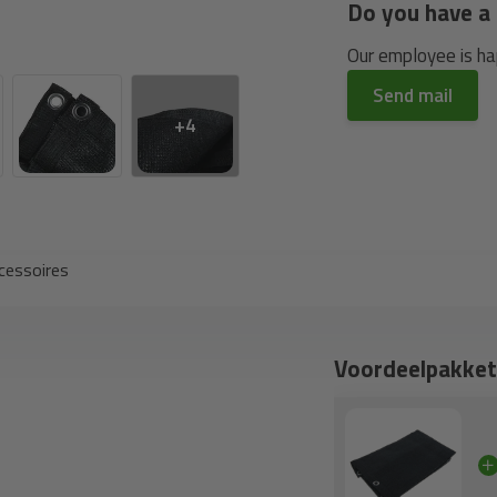
Do you have a 
Our employee is hap
Send mail
+4
cessoires
Voordeelpakket