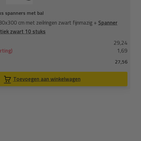
ks spanners met bal
Ga
x300 cm met zeilringen zwart fijnmazig +
Spanner
Ga
tiek zwart 10 stuks
me
29,24
No
rting)
1,69
Je
27,56
Co
Toevoegen aan winkelwagen