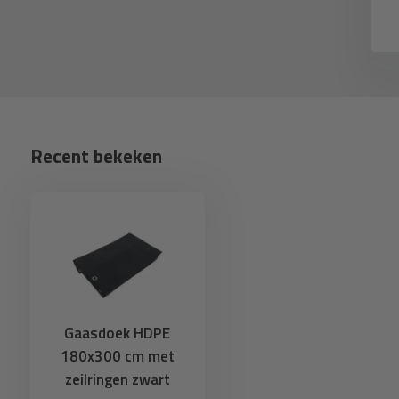
eliverytime
Deliverytime
Recent bekeken
Gaasdoek HDPE
180x300 cm met
zeilringen zwart