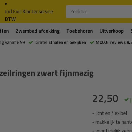
Incl.
Excl.
Klantenservice
BTW
tten
Zwembad afdekking
Toebehoren
Uitverkoop
ng
vanaf € 99
Gratis
afhalen en bekijken
8.000+ reviews 9.
ilringen zwart fijnmazig
22,50
- licht en flexibel
- makkelijk te han
- voor tijdelijk gebru