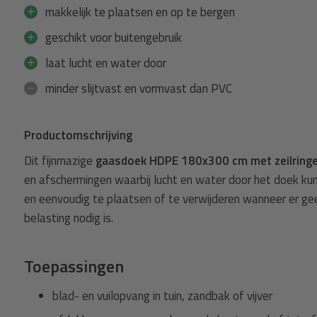
makkelijk te plaatsen en op te bergen
Gaasdoek + 10m elastisch koord
geschikt voor buitengebruik
fijnmazig +
Spanner
Gaasdoek HDPE 180x300 cm met ze
laat lucht en water door
koord 8mm zwart - 10 meter
minder slijtvast en vormvast dan PVC
33,99
Normaal:
2,87
Je bespaart
(10% Korting)
Productomschrijving
31,12
Combideal:
Dit fijnmazige
gaasdoek HDPE 180x300 cm
met zeilring
agen
Toevoege
en afschermingen waarbij lucht en water door het doek kunne
en eenvoudig te plaatsen of te verwijderen wanneer er g
belasting nodig is.
Toepassingen
blad- en vuilopvang in tuin, zandbak of vijver