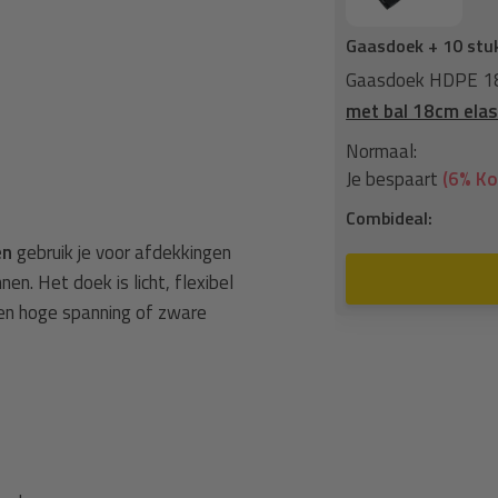
Gaasdoek + 10 stu
ilringen zwart fijnmazig +
Elastisch
Gaasdoek HDPE 180
met bal 18cm elas
35,75
Normaal:
3,31
Je bespaart
(6% Ko
32,44
Combideal:
en
gebruik je voor afdekkingen
n aan winkelwagen
n. Het doek is licht, flexibel
een hoge spanning of zware