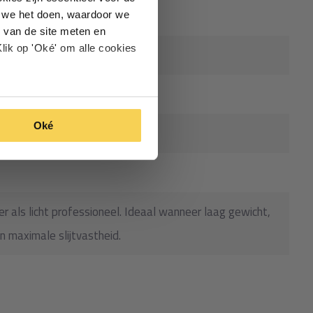
oe we het doen, waardoor we
 van de site meten en
lik op 'Oké' om alle cookies
Oké
ier als licht professioneel. Ideaal wanneer laag gewicht,
an maximale slijtvastheid.