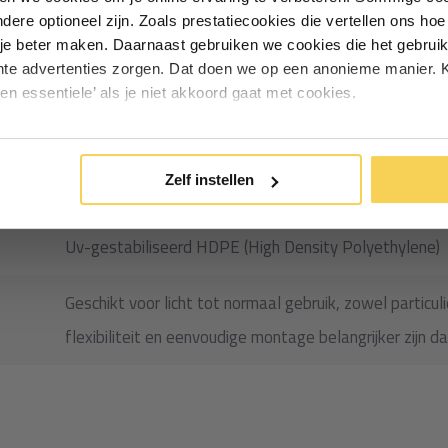
andere optioneel zijn. Zoals prestatiecookies die vertellen ons h
r langdurig of intensief gebruik
Particulier
Zakelijk
je beter maken. Daarnaast gebruiken we cookies die het gebruik
sortiment
gaasdoeken
met
hte advertenties zorgen. Dat doen we op een anonieme manier. K
13319
een essentiele’ als je niet akkoord gaat met cookies.
Inschrijven
Gaasdoek fijnmazig HDPE
*Geldig bij minimale besteding vanaf €75
Zelf instellen
180x300 cm (1,8×3 m)
Uv-gestabiliseerd HDPE (High Density Polyethylene)
Geschikt voor licht tot normaal gebruik, zowel particul
flexibiliteit en eenvoudige montage belangrijker zijn d