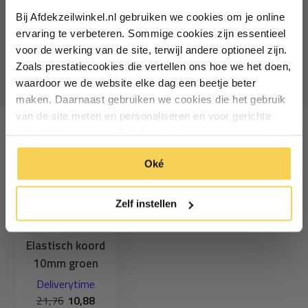
Elastisch koord 4mm groen
Bij Afdekzeilwinkel.nl gebruiken we cookies om je online
Vul je e-mailadres in‍⁪⁪
3,96
ervaring te verbeteren. Sommige cookies zijn essentieel
7,92
Deliverytime
voor de werking van de site, terwijl andere optioneel zijn.
Zoals prestatiecookies die vertellen ons hoe we het doen,
Particulier
Zakelijk
waardoor we de website elke dag een beetje beter
maken. Daarnaast gebruiken we cookies die het gebruik
van de site meten en personaliseren en voor gerichte
Inschrijven
advertenties zorgen. Dat doen we op een anonieme
Recent bekeken
manier. Klik op 'Oké' om alle cookies te accepteren. Of
*Geldig bij minimale besteding vanaf €75
Oké
klik op ‘alleen essentiele’ als je niet akkoord gaat met
cookies.
Zelf instellen
Elastisch koord
10mm groen
Deliverytime
21,76
10,88