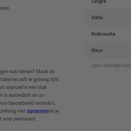
Lengte
assen
Dikte
Rolbreedte
Kleur
Lees volledige besc
regen naar binnen? Maak de
rtabel en valt er genoeg licht
ant
raamzeil is een stuk
t is waterdicht en uv-
voor bijvoorbeeld veranda's,
et omhoog met
oprolriem
als je
ikt voor permanent