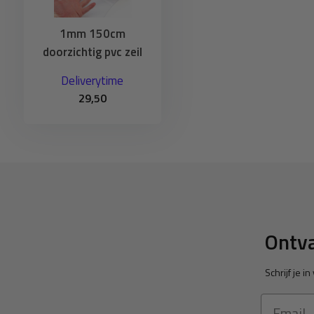
gebruikt worden als transparant raamzeil voor de overkap
robuust zeil willen.
1mm 150cm
doorzichtig pvc zeil
Advies
Deliverytime
Doorzichtig zeil rollen we op spanning op waardoor het alti
29,50
krimpen. Rol het zeil daarom uit na ontvangst. Laat het 24 
acclimatiseren. Rol het doorzichtig zeil niet nat of vochtig
condensvorming. Het water kan hiertussen gaan broeien en i
ontstaat er een witte waas. Uiteraard kan het zeil tegen 
weer droog kan waaien. De witte waas trekt er vanzelf we
Voorbeeldfilmpje om het doorzichtig zeil te lijmen
Ontva
Schrijf je 
Email