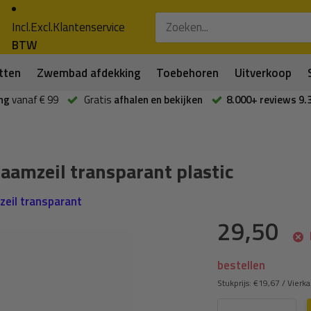
Incl.
Excl.
Klantenservice
BTW
tten
Zwembad afdekking
Toebehoren
Uitverkoop
ng
vanaf € 99
Gratis
afhalen en bekijken
8.000+ reviews 9.
aamzeil transparant plastic
lzeil transparant
29,50
bestellen
Stukprijs:
€19,67
/
Vierk