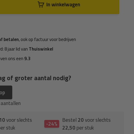
In winkelwagen
af betalen
, ook op factuur voor bedrijven
d: 8 jaar lid van
Thuiswinkel
even ons een
9.3
ag of groter aantal nodig?
 op
e aantallen
10
voor slechts
Bestel
20
voor slechts
-24%
er stuk
22,50
per stuk