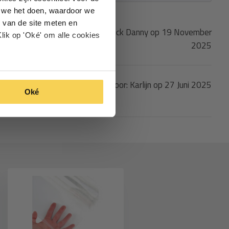
oe we het doen, waardoor we
 van de site meten en
Gepost door: Opdebeeck Danny op 19 November
lik op 'Oké' om alle cookies
2025
Gepost door: Karlijn op 27 Juni 2025
Oké