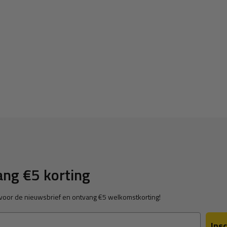
ping voor degene die echt een
jd nog iets kan rekken en
uur liggen zodat het zeil kan
 op. Ook niet met
n het zeil trekken. Hierdoor
water, maar zorg dat het ook
er uit.
ng €5 korting
in voor de nieuwsbrief en ontvang €5 welkomstkorting!
Insc