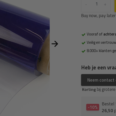
-
+
Buy now, pay later
Vooraf of
achter
Veilig en vertrouw
8.000+ klanten g
Heb je een vra
Neem contact
bij groter
Korting
Bestel
-10%
26,50
p