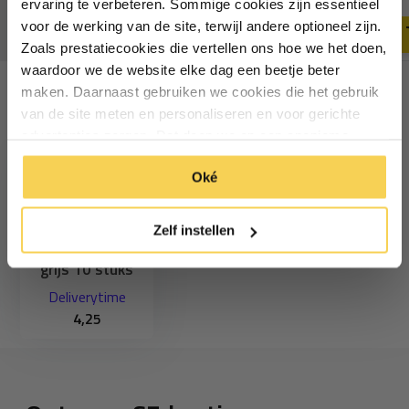
Deliverytime
Deliverytime
ervaring te verbeteren. Sommige cookies zijn essentieel
voor de werking van de site, terwijl andere optioneel zijn.
Zoals prestatiecookies die vertellen ons hoe we het doen,
Particulier
Zakelijk
waardoor we de website elke dag een beetje beter
maken. Daarnaast gebruiken we cookies die het gebruik
van de site meten en personaliseren en voor gerichte
Recent bekeken
Inschrijven
advertenties zorgen. Dat doen we op een anonieme
manier. Klik op 'Oké' om alle cookies te accepteren. Of
*Geldig bij minimale besteding vanaf €75
Oké
klik op ‘alleen essentiele’ als je niet akkoord gaat met
cookies.
Zelf instellen
Carrosseriehaak
grijs 10 stuks
Deliverytime
4,25