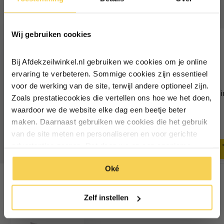
Vaak samen gekocht
Ontvang €5,- korting!
Wij gebruiken cookies
Schrijf je in voor de nieuwsbrief en
ontvang €5,- welkomstkorting!
Bij Afdekzeilwinkel.nl gebruiken we cookies om je online
Vul je e-mailadres in‍⁪⁪
ervaring te verbeteren. Sommige cookies zijn essentieel
voor de werking van de site, terwijl andere optioneel zijn.
Caravanrail 7mm recht met
Caravanrail 7mm Schui
Zoals prestatiecookies die vertellen ons hoe we het doen,
vlak 99cm Aluminium
vlak 99cm
Particulier
Zakelijk
waardoor we de website elke dag een beetje beter
12,50
12,50
maken. Daarnaast gebruiken we cookies die het gebruik
Deliverytime
Deliverytime
van de site meten en personaliseren en voor gerichte
Inschrijven
advertenties zorgen. Dat doen we op een anonieme
manier. Klik op 'Oké' om alle cookies te accepteren. Of
*Geldig bij minimale besteding vanaf €75
Oké
klik op ‘alleen essentiele’ als je niet akkoord gaat met
cookies.
Recent bekeken
Zelf instellen