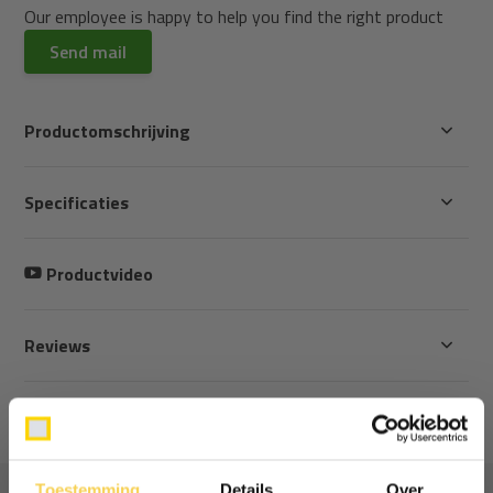
Our employee is happy to help you find the right product
Send mail
Productomschrijving
Specificaties
Productvideo
Reviews
Delen
Toestemming
Details
Over