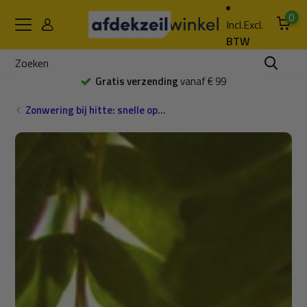
0
Incl.
Excl.
BTW
Gratis
afhalen en bekijken
Zonwering bij hitte: snelle op...