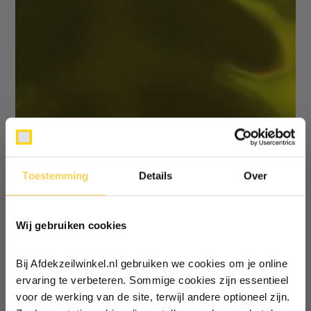
Toestemming
Details
Over
Ontvang €5,- korting!
Wij gebruiken cookies
Schrijf je in voor de nieuwsbrief en
ontvang €5,- welkomstkorting!
Bij Afdekzeilwinkel.nl gebruiken we cookies om je online
Vul je e-mailadres in‍⁪⁪
ervaring te verbeteren. Sommige cookies zijn essentieel
voor de werking van de site, terwijl andere optioneel zijn.