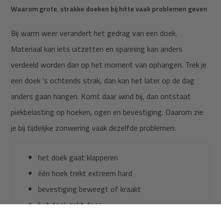
Waarom grote, strakke doeken bij hitte vaak problemen geven
Bij warm weer verandert het gedrag van een doek.
Materiaal kan iets uitzetten en spanning kan anders
verdeeld worden dan op het moment van ophangen. Trek je
een doek ’s ochtends strak, dan kan het later op de dag
anders gaan hangen. Komt daar wind bij, dan ontstaat
piekbelasting op hoeken, ogen en bevestiging. Daarom zie
je bij tijdelijke zonwering vaak dezelfde problemen:
het doek gaat klapperen
één hoek trekt extreem hard
bevestiging beweegt of kraakt
het doek zakt door
er ontstaan plooien of scheuren