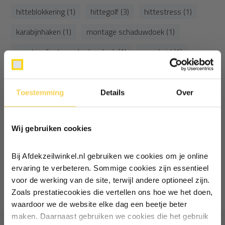
hitteblokkering (1)
hittegolf (3)
hittestress (1)
karabijnhaken (1)
montage schaduwdoek (1)
montagefouten schaduwdoek (1)
openheid (1)
openheidsfactor (2)
pe zeil (3)
repareren doek (1)
schaduwdoek (4)
schaduwdoek gebruik (1)
Toestemming
Details
Over
Ontvang €5,- korting!
scheur bouwzeil (1)
screendoek (3)
Wij gebruiken cookies
Schrijf je in voor de nieuwsbrief en
zonwering (12)
zonwering afstellen (1)
ontvang €5,- welkomstkorting!
zonwering problemen (1)
Bij Afdekzeilwinkel.nl gebruiken we cookies om je online
Vul je e-mailadres in‍⁪⁪
ervaring te verbeteren. Sommige cookies zijn essentieel
1
van
1
artikelen
voor de werking van de site, terwijl andere optioneel zijn.
Zoals prestatiecookies die vertellen ons hoe we het doen,
Particulier
Zakelijk
waardoor we de website elke dag een beetje beter
maken. Daarnaast gebruiken we cookies die het gebruik