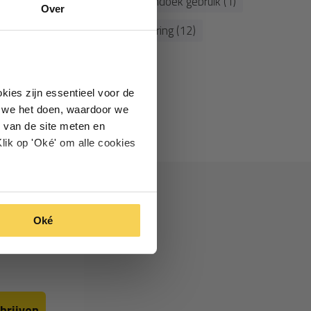
(1)
screendoek (3)
screendoek gebruik (1)
Over
zichtdichtheid (1)
zonwering (12)
kies zijn essentieel voor de
oe we het doen, waardoor we
 van de site meten en
lik op 'Oké' om alle cookies
Oké
hrijven