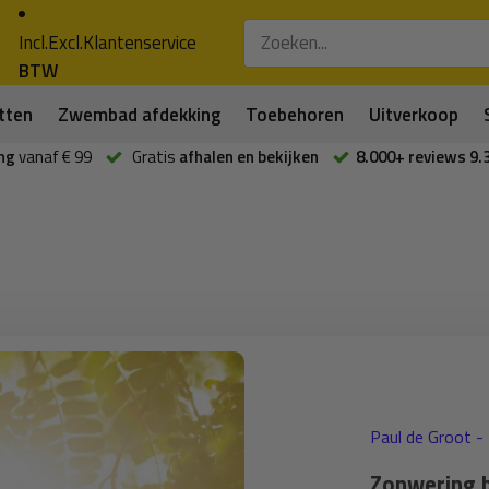
Incl.
Excl.
Klantenservice
BTW
tten
Zwembad afdekking
Toebehoren
Uitverkoop
ng
vanaf € 99
Gratis
afhalen en bekijken
8.000+ reviews 9.
Paul de Groot -
Zonwering bi