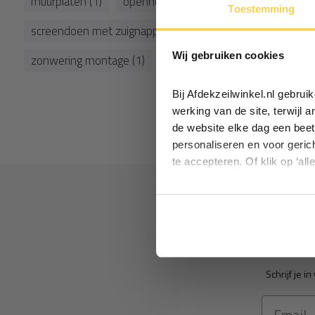
muurplaten (1)
openheidsfactor (2)
pe zeil (3)
r
Toestemming
screendoen met zuignappen (1)
spanpalen (1)
vera
Wij gebruiken cookies
zonwering montage (1)
zonwering onderhoud (1)
Bij Afdekzeilwinkel.nl gebru
werking van de site, terwijl 
de website elke dag een beet
personaliseren en voor geric
te accepteren. Of klik op ‘all
Ontva
Schrijf je 
Email