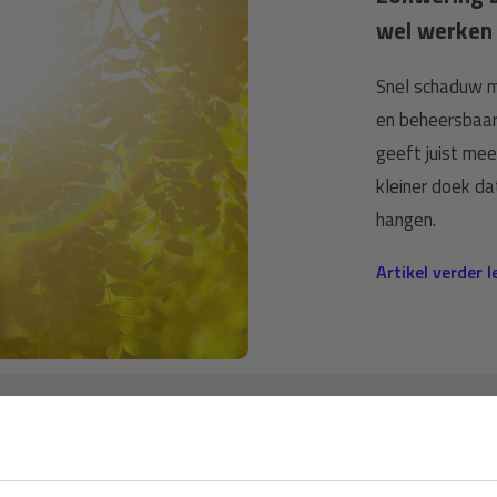
wel werken 
Snel schaduw ma
en beheersbaar
geeft juist mee
kleiner doek da
hangen.
Artikel verder 
 (3)
bouwzeil pe (3)
hitte blokken (1)
hittegolf (3)
Ontvang €5,- korting!