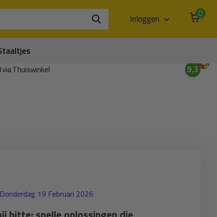
0
Inloggen
Staaltjes
9,3
3
via Thuiswinkel
 Donderdag 19 Februari 2026
j hitte: snelle oplossingen die