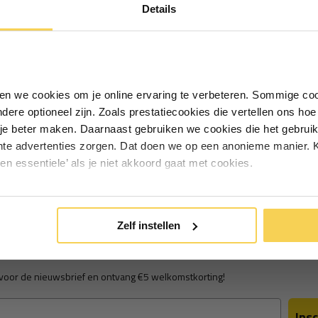
eparatie doek (1)
schaduwdoek (4)
schaduwdoek gebruik 
Details
Schrijf je in voor de nieuwsbrief en
nkering (1)
waterdicht schaduwdoek (1)
waterzakken (1)
ontvang €5,- welkomstkorting!
Vul je e-mailadres in‍⁪⁪
iken we cookies om je online ervaring te verbeteren. Sommige coo
andere optioneel zijn. Zoals prestatiecookies die vertellen ons h
1
van
1
artikelen
Particulier
Zakelijk
je beter maken. Daarnaast gebruiken we cookies die het gebruik
hte advertenties zorgen. Dat doen we op een anonieme manier. K
een essentiele’ als je niet akkoord gaat met cookies.
Inschrijven
*Geldig bij minimale besteding vanaf €75
Zelf instellen
ng €5 korting
in voor de nieuwsbrief en ontvang €5 welkomstkorting!
Insc