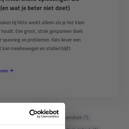
(en wat je beter niet doet)
ken bij hitte werkt alleen als je het klein
 houdt. Een groot, strak gespannen doek
r spanning en problemen. Kies liever een
t kan meebewegen en stabiel blijft
lezen
keuzeadvies (1)
montage screendoek (1)