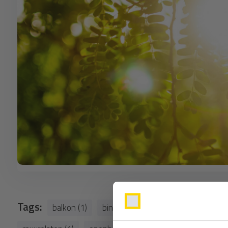
Tags:
balkon (1)
binnentemperatuur (1)
bouwzeil