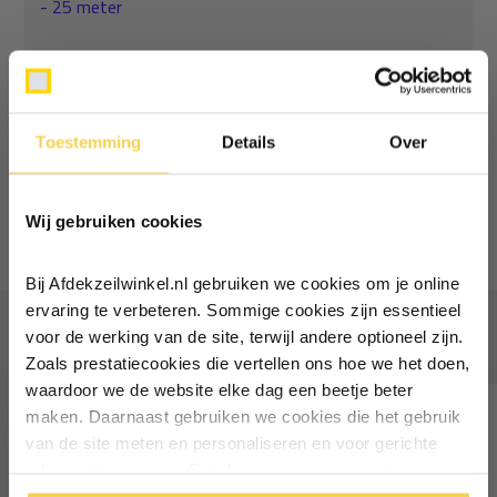
- 25 meter
Normaal:
393,02
Je bespaart
(5% Korting)
16,56
Combideal:
376,47
Toestemming
Details
Over
Ontvang €5,- korting!
Toevoegen aan winkelwagen
Wij gebruiken cookies
Schrijf je in voor de nieuwsbrief en
ontvang €5,- welkomstkorting!
Bij Afdekzeilwinkel.nl gebruiken we cookies om je online
Vul je e-mailadres in‍⁪⁪
ervaring te verbeteren. Sommige cookies zijn essentieel
Vaak samen gekocht
voor de werking van de site, terwijl andere optioneel zijn.
Zoals prestatiecookies die vertellen ons hoe we het doen,
Particulier
Zakelijk
waardoor we de website elke dag een beetje beter
maken. Daarnaast gebruiken we cookies die het gebruik
van de site meten en personaliseren en voor gerichte
Inschrijven
advertenties zorgen. Dat doen we op een anonieme
manier. Klik op 'Oké' om alle cookies te accepteren. Of