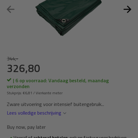
344,-
326,80
| 6 op voorraad: Vandaag besteld, maandag
verzonden
Stukprijs:
€6,81
/
Vierkante meter
Zware uitvoering voor intensief buitengebruik...
Lees volledige beschrijving
Buy now, pay later
Vooraf of
achteraf betalen
, ook op factuur voor bedrijven