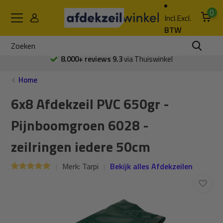
0
Incl.
Excl.
BTW
Voor 16:00 besteld
vandaag verstuurd
Home
6x8 Afdekzeil PVC 650gr -
Pijnboomgroen 6028 -
zeilringen iedere 50cm
Merk:
Tarpi
Bekijk alles Afdekzeilen