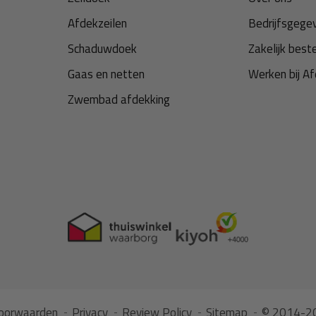
Afdekzeilen
Bedrijfsgege
Schaduwdoek
Zakelijk best
Gaas en netten
Werken bij Af
als spanners, elastisch koord
Zwembad afdekking
bevestiging: elastiek vangt
gen in tegenstelling tot touw of
zich vullen met water of
en door het elastiek minder
envoudig. Het pvc zeil is
eparatieset in het antraciet
.
oorwaarden
Privacy
Review Policy
Sitemap
© 2014-20