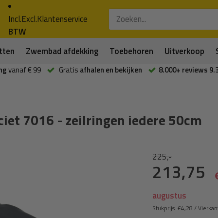
Incl.
Excl.
Klantenservice
BTW
tten
Zwembad afdekking
Toebehoren
Uitverkoop
ng
vanaf € 99
Gratis
afhalen en bekijken
8.000+ reviews 9.
ciet 7016 - zeilringen iedere 50cm
225,-
213,75
augustus
Stukprijs:
€4,28
/
Vierkan