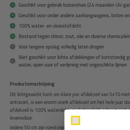
Geschikt voor gebruik buitenshuis (24 maanden UV-gar
Geschikt voor onder andere aanhangwagens, boten 
100% water- en vloeistofdicht
Bestand tegen chloor, zout, olie en diverse chemicalië
Voor langere opslag volledig laten drogen
Niet geschikt voor lichte afdekkingen of kortstondig ge
water, open vuur of verlijming met ongeschikte lijmen
Productomschrijving
Dit lichtgewicht kant-en-klare pvc afdekzeil van 5x10 met
antraciet, is een enorm sterk afdekzeil om het hele jaar do
afdekzeil is 100% waterdicht, uv-behandeld, scheurt niet 
levensduur.
Iedere 50 cm zijn roestvrije 18 mm zeilringen gemonteerd