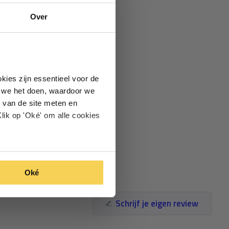
Over
kies zijn essentieel voor de
oe we het doen, waardoor we
 van de site meten en
lik op 'Oké' om alle cookies
Oké
Schrijf je eigen review