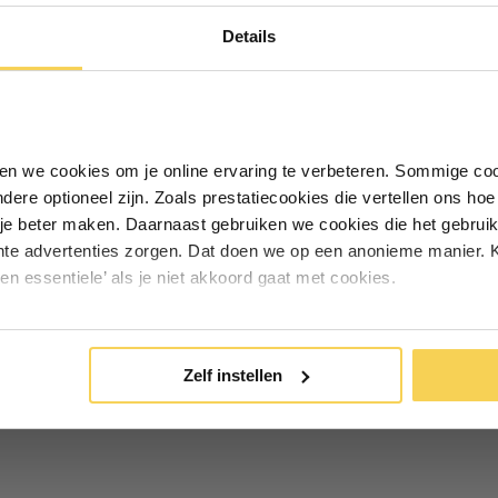
tevigd. Dit maakt het afdekzeil
Details
n. Geschikte toepassingen zijn.
Schrijf je in voor de nieuwsbrief en
ontvang €5,- welkomstkorting!
alen
Vul je e-mailadres in‍⁪⁪
iken we cookies om je online ervaring te verbeteren. Sommige coo
andere optioneel zijn. Zoals prestatiecookies die vertellen ons h
Particulier
Zakelijk
je beter maken. Daarnaast gebruiken we cookies die het gebruik
r tijdens transport
hte advertenties zorgen. Dat doen we op een anonieme manier. K
een essentiele’ als je niet akkoord gaat met cookies.
Inschrijven
*Geldig bij minimale besteding vanaf €75
Zelf instellen