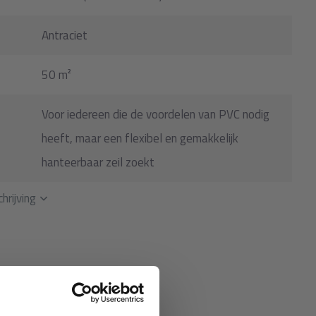
Antraciet
50 m²
Voor iedereen die de voordelen van PVC nodig
heeft, maar een flexibel en gemakkelijk
hanteerbaar zeil zoekt
hrijving