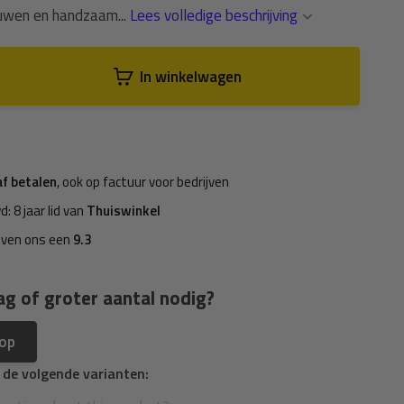
ouwen en handzaam...
Lees volledige beschrijving
In winkelwagen
af betalen
, ook op factuur voor bedrijven
d: 8 jaar lid van
Thuiswinkel
even ons een
9.3
ag of groter aantal nodig?
 op
n de volgende varianten: