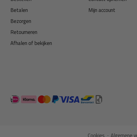
toepassing.
Betalen
Mijn account
Bezorgen
Hoe bevestig je het afdekzeil?
Retourneren
Span het afdekzeil gemakkelijk met
elastische producten
Afhalen of bekijken
of snelbinders. We adviseren elastische producten voor de 
windvlagen op waardoor de zeilringen minder 'klappen' krij
spanbanden. Span het zo dat er geen zakken ontstaan die 
sneeuw. Mocht dat toch gebeuren dan scheuren de zeilring
snel uit.
Reparatieset
Een beschadiging? Een scheur in het afdekzeil repareer je e
lijmbaar en daarom zelf eenvoudig te verwerken met een
r
Cookies
Algemene v