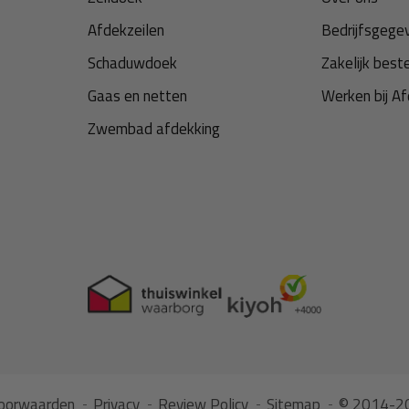
Afdekzeilen
Bedrijfsgege
Schaduwdoek
Zakelijk best
Gaas en netten
Werken bij Af
als spanners, elastisch koord
Zwembad afdekking
bevestiging: elastiek vangt
gen in tegenstelling tot touw of
zich vullen met water of
en door het elastiek minder
envoudig. Het pvc zeil is
eparatieset in het antraciet
.
oorwaarden
Privacy
Review Policy
Sitemap
© 2014-20