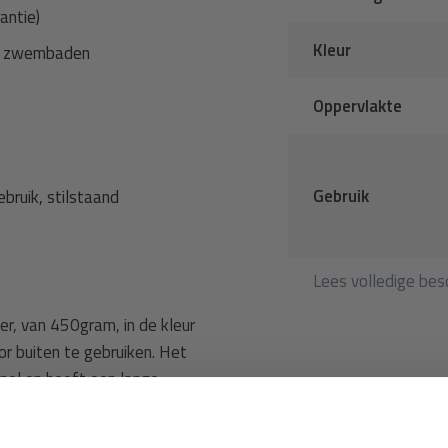
antie)
Kleur
en zwembaden
Oppervlakte
n
Gebruik
bruik, stilstaand
Lees volledige besc
er, van 450gram, in de kleur
or buiten te gebruiken. Het
snel en heeft een lange
. De randen zijn omgezoomd en
Ontvang €5,- korting!