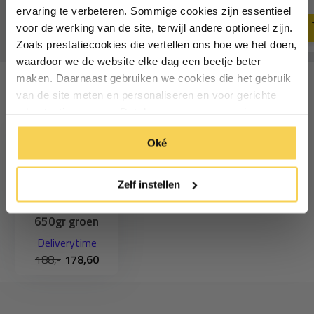
11,49
Vul je e-mailadres in‍⁪⁪
Deliverytime
ervaring te verbeteren. Sommige cookies zijn essentieel
Deliverytime
voor de werking van de site, terwijl andere optioneel zijn.
Zoals prestatiecookies die vertellen ons hoe we het doen,
Particulier
Zakelijk
waardoor we de website elke dag een beetje beter
maken. Daarnaast gebruiken we cookies die het gebruik
van de site meten en personaliseren en voor gerichte
Inschrijven
Recent bekeken
advertenties zorgen. Dat doen we op een anonieme
manier. Klik op 'Oké' om alle cookies te accepteren. Of
*Geldig bij minimale besteding vanaf €75
Oké
klik op ‘alleen essentiele’ als je niet akkoord gaat met
cookies.
Zelf instellen
4x8 Afdekzeil PVC
650gr groen
Deliverytime
188,-
178,60