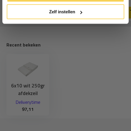
Deliverytime
Deliverytime
cookies.
Zelf instellen
Recent bekeken
6x10 wit 250gr
afdekzeil
Deliverytime
97,11