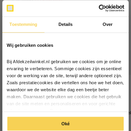
Combideal:
22,60
Toestemming
Details
Over
Toevoegen aan winkelwagen
Ontvang €5,- korting!
Wij gebruiken cookies
Schrijf je in voor de nieuwsbrief en
ontvang €5,- welkomstkorting!
Vaak samen gekocht
Bij Afdekzeilwinkel.nl gebruiken we cookies om je online
Vul je e-mailadres in‍⁪⁪
ervaring te verbeteren. Sommige cookies zijn essentieel
voor de werking van de site, terwijl andere optioneel zijn.
Zoals prestatiecookies die vertellen ons hoe we het doen,
Particulier
Zakelijk
waardoor we de website elke dag een beetje beter
maken. Daarnaast gebruiken we cookies die het gebruik
van de site meten en personaliseren en voor gerichte
Inschrijven
advertenties zorgen. Dat doen we op een anonieme
2x3 groen 100gr afdekzeil
2x3 groen 170gr afdek
manier. Klik op 'Oké' om alle cookies te accepteren. Of
*Geldig bij minimale besteding vanaf €75
4,55
6,62
4,79
6,97
Oké
klik op ‘alleen essentiele’ als je niet akkoord gaat met
Deliverytime
Deliverytime