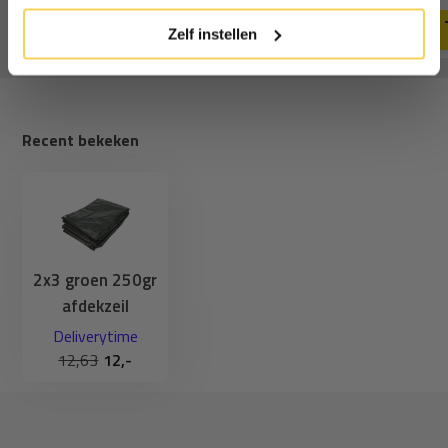
cookies.
Zelf instellen
Recent bekeken
2x3 groen 250gr
afdekzeil
Deliverytime
12,63
12,-