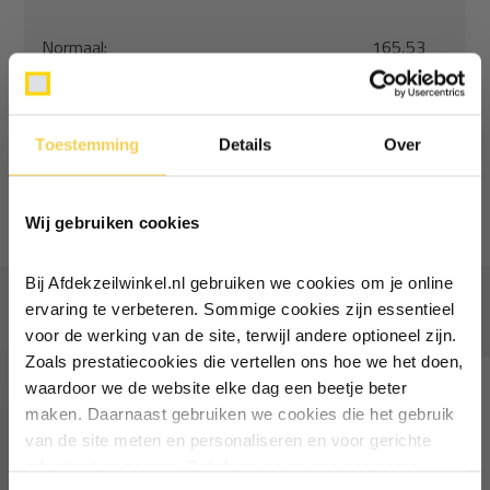
Normaal:
165,53
Je bespaart
(11% Korting)
16,56
Combideal:
148,98
Toestemming
Details
Over
Toevoegen aan winkelwagen
Ontvang €5,- korting!
Wij gebruiken cookies
Schrijf je in voor de nieuwsbrief en
ontvang €5,- welkomstkorting!
Bij Afdekzeilwinkel.nl gebruiken we cookies om je online
Vul je e-mailadres in‍⁪⁪
Vaak samen gekocht
ervaring te verbeteren. Sommige cookies zijn essentieel
voor de werking van de site, terwijl andere optioneel zijn.
Zoals prestatiecookies die vertellen ons hoe we het doen,
Particulier
Zakelijk
waardoor we de website elke dag een beetje beter
maken. Daarnaast gebruiken we cookies die het gebruik
van de site meten en personaliseren en voor gerichte
Inschrijven
advertenties zorgen. Dat doen we op een anonieme