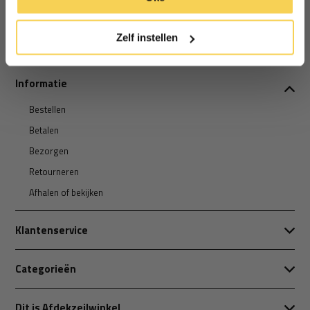
cookies.
*Geldig bij minimale besteding vanaf €75
Zelf instellen
Informatie
Bestellen
Betalen
Bezorgen
Retourneren
Afhalen of bekijken
Klantenservice
Categorieën
Dit is Afdekzeilwinkel