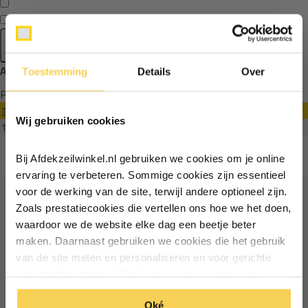
Apply filters
Afdekzeil zwembad 366 rond
Toestemming
Details
Over
Ontvang €5,- korting!
Producten
Filter
Wij gebruiken cookies
Schrijf je in voor de nieuwsbrief en
Sorteren op
ontvang €5,- welkomstkorting!
Bij Afdekzeilwinkel.nl gebruiken we cookies om je online
Vul je e-mailadres in‍⁪⁪
ervaring te verbeteren. Sommige cookies zijn essentieel
voor de werking van de site, terwijl andere optioneel zijn.
Zoals prestatiecookies die vertellen ons hoe we het doen,
Ontvang €5 korting
Particulier
Zakelijk
waardoor we de website elke dag een beetje beter
maken. Daarnaast gebruiken we cookies die het gebruik
Schrijf je in voor de nieuwsbrief en ontvang €5 welkomstkorting!
van de site meten en personaliseren en voor gerichte
Inschrijven
advertenties zorgen. Dat doen we op een anonieme
Email
manier. Klik op 'Oké' om alle cookies te accepteren. Of
Inschrijven
*Geldig bij minimale besteding vanaf €75
Oké
klik op ‘alleen essentiele’ als je niet akkoord gaat met