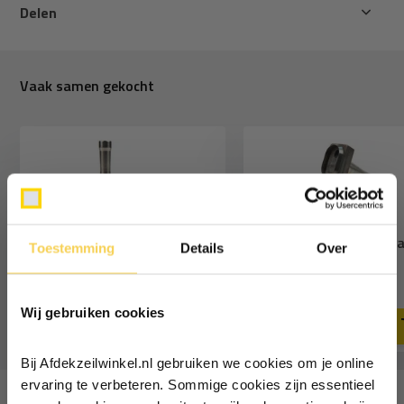
Delen
Vaak samen gekocht
Handstempel 42x22mm
Holpijp 42x22mm ovaa
Toestemming
Details
Over
ovaal rvs
Ontvang €5,- korting!
74,90
81,-
89,-
Deliverytime
Deliverytime
Wij gebruiken cookies
Schrijf je in voor de nieuwsbrief en
ontvang €5,- welkomstkorting!
Bij Afdekzeilwinkel.nl gebruiken we cookies om je online
Vul je e-mailadres in‍⁪⁪
ervaring te verbeteren. Sommige cookies zijn essentieel