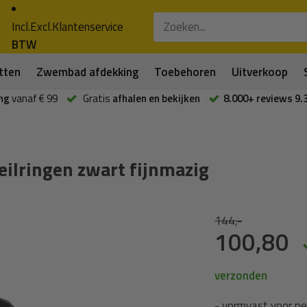
Incl.
Excl.
Klantenservice
BTW
tten
Zwembad afdekking
Toebehoren
Uitverkoop
ng
vanaf € 99
Gratis
afhalen en bekijken
8.000+ reviews 9.
lringen zwart fijnmazig
144,-
100,80
verzonden
- vormvast voor 