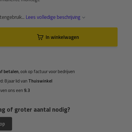
tengebruik...
Lees volledige beschrijving
In winkelwagen
af betalen
, ook op factuur voor bedrijven
d: 8 jaar lid van
Thuiswinkel
even ons een
9.3
ag of groter aantal nodig?
 op