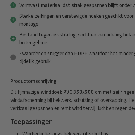
Vormvast materiaal dat strak gespannen blijft onder 
Winddoek + 25m elastisch koord
Sterke zeilringen en verstevigde hoeken geschikt voo
jnmazig +
Spanner met
Winddoek PVC 350x500 cm met zeil
montage
koord 8mm zwart - 25 meter
Bestand tegen uv-straling, vocht en veroudering bij la
110,29
Normaal:
buitengebruik
2,37
Je bespaart
(7% Korting)
Zwaarder en stugger dan HDPE waardoor het minder g
107,92
Combideal:
tijdelijk gebruik
agen
Toevoege
Productomschrijving
Dit fijnmazige
winddoek PVC 350x500 cm met zeilringen
windafscherming bij hekwerk, schutting of overkapping. 
verticaal gespannen en remt wind terwijl lucht en regen d
Toepassingen
Windreductie langs hekwerk of schutting