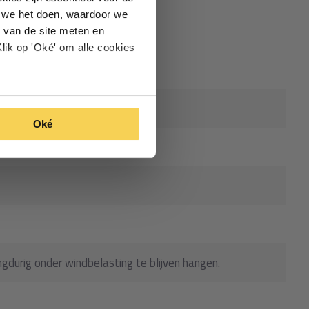
oe we het doen, waardoor we
 van de site meten en
lik op 'Oké' om alle cookies
Oké
gdurig onder windbelasting te blijven hangen.