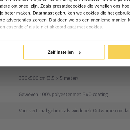
andere optioneel zijn. Zoals prestatiecookies die vertellen ons h
Particulier
Zakelijk
oekt voor windafscherming en
je beter maken. Daarnaast gebruiken we cookies die het gebruik
elijke of wisselende
hte advertenties zorgen. Dat doen we op een anonieme manier. K
een essentiele’ als je niet akkoord gaat met cookies.
e
winddoeken
in ons
Inschrijven
13623
*Geldig bij minimale besteding vanaf €75
Zelf instellen
Winddoek PVC fijnmazig
350x500 cm (3,5 × 5 meter)
Geweven 100% polyester met PVC-coating
Voor verticaal gebruik als winddoek. Ontworpen om lan