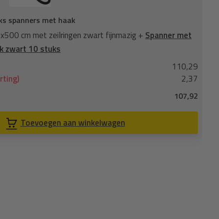
ks spanners met haak
Wi
500 cm met zeilringen zwart fijnmazig +
Spanner met
Wi
k zwart 10 stuks
ko
110,29
No
rting)
2,37
Je
107,92
Co
Toevoegen aan winkelwagen