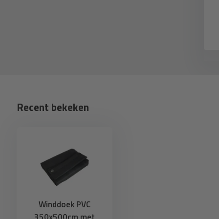
2,99
2,99
eliverytime
Recent bekeken
Winddoek PVC
350x500cm met