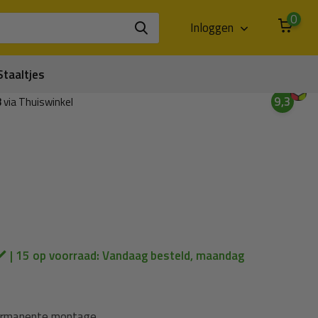
0
Inloggen
Staaltjes
9,3
3
via Thuiswinkel
| 15 op voorraad: Vandaag besteld, maandag
permanente montage