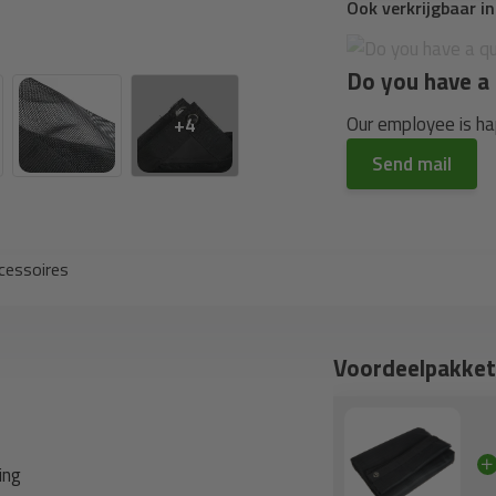
Ook verkrijgbaar i
Do you have a 
Our employee is hap
+4
Send mail
cessoires
Voordeelpakket
ing