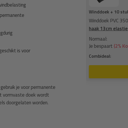
windbelasting
Winddoek + 10 stu
r permanente
ringen zwart fijnmazig +
Elastisch
Winddoek PVC 350x
haak 13cm elastie
ngdurig
133,91
Normaal:
8,28
Je bespaart
(2% Ko
eschikt is voor
125,63
Combideal:
n aan winkelwagen
gebruik je voor permanente
Het vormvaste doek wordt
eels doorgelaten worden.