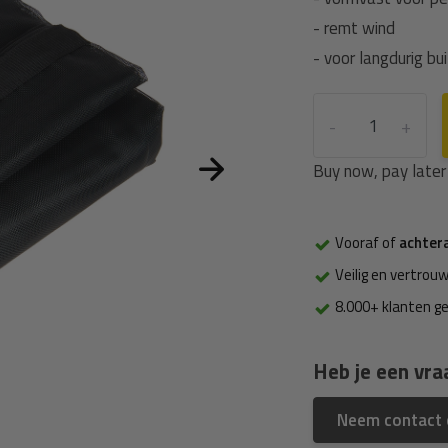
- remt wind
- voor langdurig bui
-
+
Buy now, pay later
Vooraf of
achter
Veilig en vertrouw
8.000+ klanten g
Heb je een vra
Neem contact