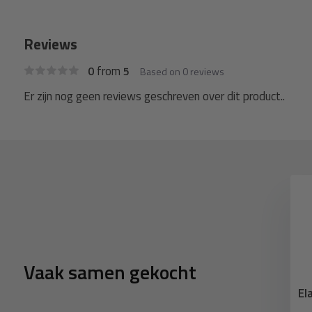
Reviews
from
0
5
Based on 0 reviews
Er zijn nog geen reviews geschreven over dit product..
Saba PVC zeildoek lijm 70T
250ml
13,95
11,89
Deliverytime
Vaak samen gekocht
kzeil reparatiestuk
El
 Gitzwart 9005