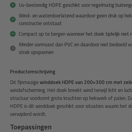
Uv-bestendig HDPE geschikt voor regelmatig buiteng
Winddoek + 10m elastisch koord
Wind- en waterdoorlatend waardoor geen druk op he
fijnmazig +
Spanner
Winddoek HDPE 200x300 cm met ze
constructie ontstaat
koord 8mm zwart - 10 meter
Compact op te bergen wanneer het doek tijdelijk niet n
33,99
Normaal:
Minder vormvast dan PVC en daardoor niet bedoeld v
2,37
Je bespaart
(10% Korting)
strak opspannen
31,62
Combideal:
Productomschrijving
agen
Toevoege
Dit fijnmazige
winddoek HDPE van 200×300 cm met zeil
windafscherming. Het doek breekt wind terwijl licht en lu
structuur voorkomt grote krachten op hekwerk of palen. Dan
HDPE is dit winddoek geschikt voor situaties waarin het 
verwijderd wordt.
Toepassingen