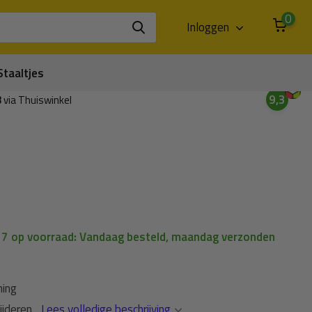
0
Inloggen
Staaltjes
9,3
3
via Thuiswinkel
| 7 op voorraad: Vandaag besteld, maandag verzonden
ming
jderen...
Lees volledige beschrijving