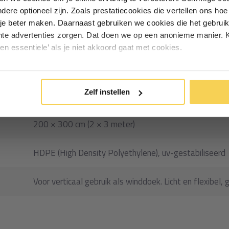
andere optioneel zijn. Zoals prestatiecookies die vertellen ons h
Particulier
Zakelijk
je beter maken. Daarnaast gebruiken we cookies die het gebruik
en belangrijker zijn dan
hte advertenties zorgen. Dat doen we op een anonieme manier. K
een essentiele’ als je niet akkoord gaat met cookies.
durige windbelasting is PVC de
Inschrijven
13602
*Geldig bij minimale besteding vanaf €75
Zelf instellen
Winddoek HDPE fijnmazig
200 × 300 cm (2 × 3 meter)
HDPE (High Density Polyethylene), uv-gestabiliseerd
Voor verticaal gebruik als winddoek. Licht en flexibel, 