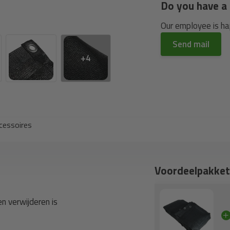
Do you have a 
Our employee is hap
Send mail
+4
cessoires
Voordeelpakket
n verwijderen is