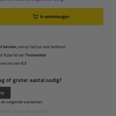
In winkelwagen
af betalen
, ook op factuur voor bedrijven
d: 8 jaar lid van
Thuiswinkel
even ons een
9.3
ag of groter aantal nodig?
 op
n de volgende varianten: