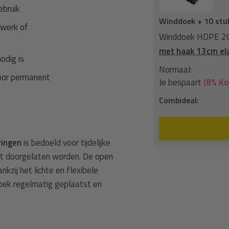
ebruik
Winddoek + 10 stu
kwerk of
ilringen zwart fijnmazig +
Elastisch
Winddoek HDPE 200
met haak 13cm ela
odig is
37,75
Normaal:
oor permanent
3,31
Je bespaart
(8% Ko
34,44
Combideal:
n aan winkelwagen
ringen
is bedoeld voor tijdelijke
cht doorgelaten worden. De open
kzij het lichte en flexibele
doek regelmatig geplaatst en