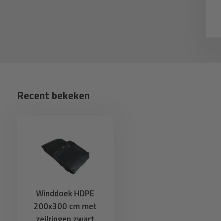
6,74
0,83
eliverytime
Deliverytime
Recent bekeken
Winddoek HDPE
200x300 cm met
zeilringen zwart