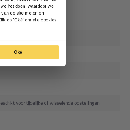
oe we het doen, waardoor we
 van de site meten en
lik op 'Oké' om alle cookies
Oké
geschikt voor tijdelijke of wisselende opstellingen.