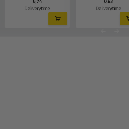
6,74
0,83
Deliverytime
Deliverytime