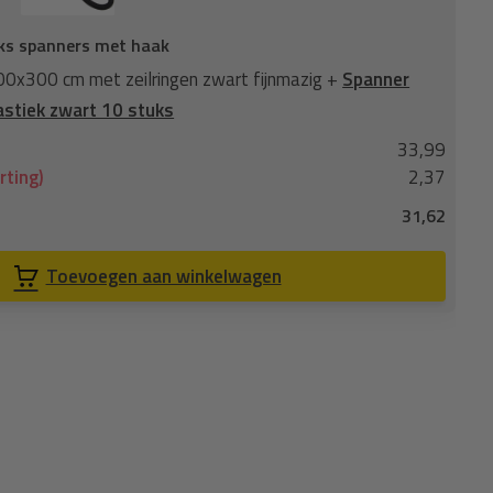
ks spanners met haak
Wi
x300 cm met zeilringen zwart fijnmazig +
Spanner
Wi
stiek zwart 10 stuks
ko
33,99
No
rting)
2,37
Je
31,62
Co
Toevoegen aan winkelwagen