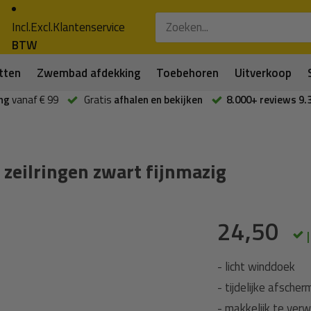
Incl.
Excl.
Klantenservice
BTW
tten
Zwembad afdekking
Toebehoren
Uitverkoop
ng
vanaf € 99
Gratis
afhalen en bekijken
8.000+ reviews 9.
eilringen zwart fijnmazig
24,50
- licht winddoek
- tijdelijke afscher
- makkelijk te verwi