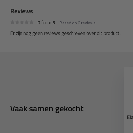
Reviews
from
0
5
Based on 0 reviews
Er zijn nog geen reviews geschreven over dit product..
Vaak samen gekocht
er met bal 18cm
Spanrubber met s-haak
El
ek zwart 10 stuks
20cm elastiek zwart