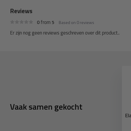
Reviews
from
0
5
Based on 0 reviews
Er zijn nog geen reviews geschreven over dit product..
Vaak samen gekocht
er met bal 18cm
Spanrubber met s-haak
El
ek zwart 10 stuks
20cm elastiek zwart