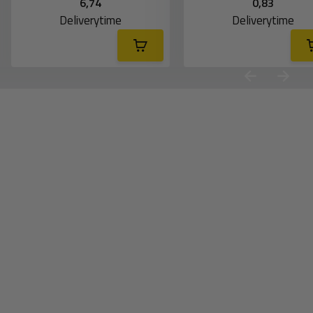
6,74
0,83
Deliverytime
Deliverytime