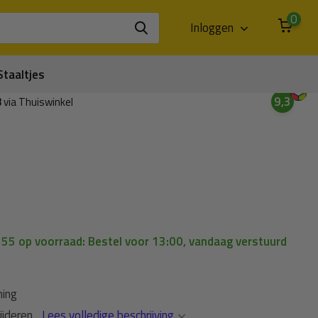
0
Inloggen
Staaltjes
9,3
3
via Thuiswinkel
| 55 op voorraad: Bestel voor 13:00, vandaag verstuurd
ming
jderen...
Lees volledige beschrijving