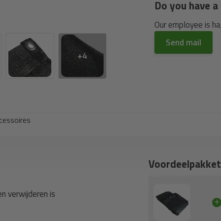
Do you have a 
Our employee is hap
Send mail
+4
cessoires
Voordeelpakket
n verwijderen is