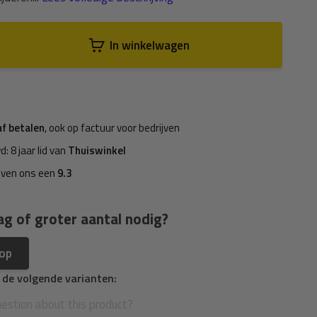
In winkelwagen
af betalen
, ook op factuur voor bedrijven
d: 8 jaar lid van
Thuiswinkel
even ons een
9.3
ag of groter aantal nodig?
 op
n de volgende varianten: