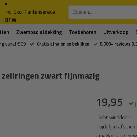
Incl.
Excl.
Klantenservice
BTW
tten
Zwembad afdekking
Toebehoren
Uitverkoop
ng
vanaf € 99
Gratis
afhalen en bekijken
8.000+ reviews 9.
eilringen zwart fijnmazig
19,95
- licht winddoek
- tijdelijke afscher
- makkelijk te verwi