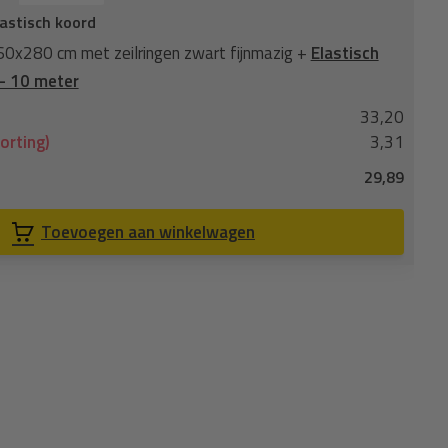
astisch koord
x280 cm met zeilringen zwart fijnmazig +
Elastisch
- 10 meter
33,20
orting)
3,31
29,89
Toevoegen aan winkelwagen