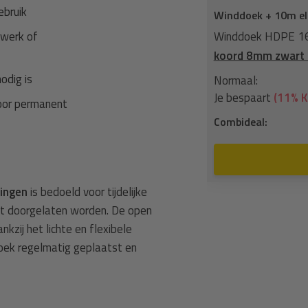
ebruik
Winddoek + 10m el
kwerk of
Winddoek HDPE 160
koord 8mm zwart 
odig is
Normaal:
Je bespaart
(11% K
oor permanent
Combideal:
ingen
is bedoeld voor tijdelijke
cht doorgelaten worden. De open
kzij het lichte en flexibele
doek regelmatig geplaatst en