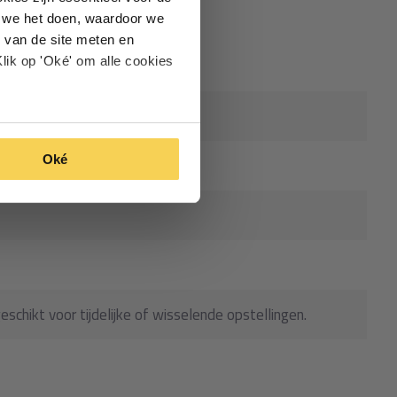
oe we het doen, waardoor we
 van de site meten en
lik op 'Oké' om alle cookies
Oké
geschikt voor tijdelijke of wisselende opstellingen.