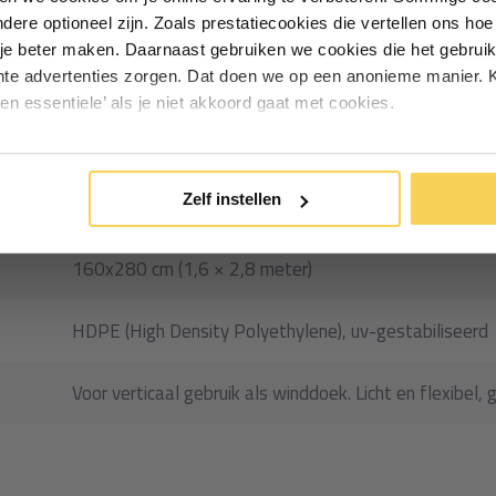
andere optioneel zijn. Zoals prestatiecookies die vertellen ons h
Particulier
Zakelijk
je beter maken. Daarnaast gebruiken we cookies die het gebruik
en belangrijker zijn dan
hte advertenties zorgen. Dat doen we op een anonieme manier. K
een essentiele’ als je niet akkoord gaat met cookies.
durige windbelasting is PVC de
Inschrijven
13598
*Geldig bij minimale besteding vanaf €75
Zelf instellen
Winddoek HDPE fijnmazig
160x280 cm (1,6 × 2,8 meter)
HDPE (High Density Polyethylene), uv-gestabiliseerd
Voor verticaal gebruik als winddoek. Licht en flexibel, 