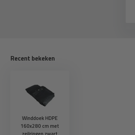
6,74
0,83
eliverytime
Deliverytime
Recent bekeken
Winddoek HDPE
160x280 cm met
zeilringen zwart