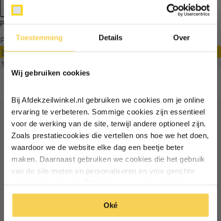
Apply filters
Producten getagd met zicht beperken
Toestemming
Details
Over
Producten
Filter
Ontvang €5,- korting!
Sorteren op
Wij gebruiken cookies
Schrijf je in voor de nieuwsbrief en
ontvang €5,- welkomstkorting!
Bij Afdekzeilwinkel.nl gebruiken we cookies om je online
Vul je e-mailadres in‍⁪⁪
ervaring te verbeteren. Sommige cookies zijn essentieel
voor de werking van de site, terwijl andere optioneel zijn.
Ontvang €5 korting
Zoals prestatiecookies die vertellen ons hoe we het doen,
Particulier
Zakelijk
waardoor we de website elke dag een beetje beter
Schrijf je in voor de nieuwsbrief en ontvang €5 welkomstkorting!
maken. Daarnaast gebruiken we cookies die het gebruik
van de site meten en personaliseren en voor gerichte
Inschrijven
Email
Inschrijven
advertenties zorgen. Dat doen we op een anonieme
manier. Klik op 'Oké' om alle cookies te accepteren. Of
*Geldig bij minimale besteding vanaf €75
Oké
klik op ‘alleen essentiele’ als je niet akkoord gaat met
*Geldig bij minimale besteding vanaf €75
cookies.