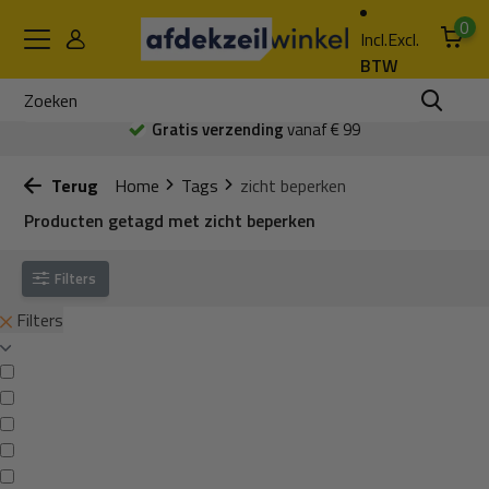
0
Incl.
Excl.
BTW
Gratis verzending
vanaf € 99
Terug
Home
Tags
zicht beperken
Producten getagd met zicht beperken
Filters
Filters