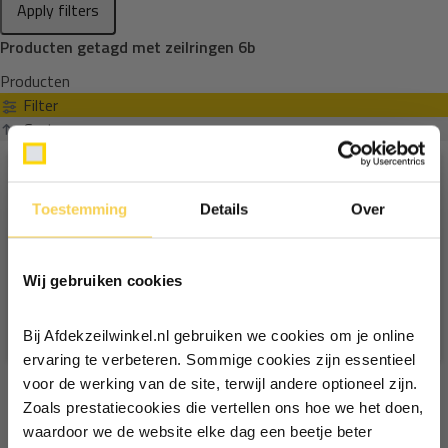
Apply filters
Producten getagd met zeilringen 6b
Producten
Filter
Sorteren op
Toestemming
Details
Over
Ontvang €5,- korting!
Wij gebruiken cookies
Schrijf je in voor de nieuwsbrief en
ontvang €5,- welkomstkorting!
Bij Afdekzeilwinkel.nl gebruiken we cookies om je online
Vul je e-mailadres in‍⁪⁪
ervaring te verbeteren. Sommige cookies zijn essentieel
voor de werking van de site, terwijl andere optioneel zijn.
Zoals prestatiecookies die vertellen ons hoe we het doen,
Particulier
Zakelijk
waardoor we de website elke dag een beetje beter