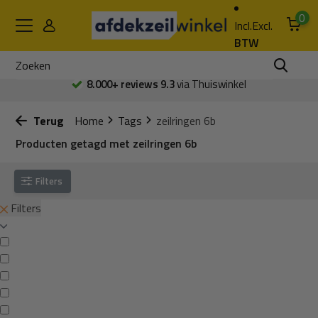
0
Incl.
Excl.
BTW
8.000+ reviews 9.3
via Thuiswinkel
Terug
Home
Tags
zeilringen 6b
Producten getagd met zeilringen 6b
Filters
Filters