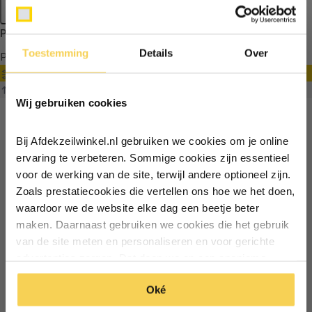
Apply filters
Producten getagd met zeilmakerij producten
Toestemming
Details
Over
Producten
Filter
Ontvang €5,- korting!
Sorteren op
Wij gebruiken cookies
Schrijf je in voor de nieuwsbrief en
ontvang €5,- welkomstkorting!
Bij Afdekzeilwinkel.nl gebruiken we cookies om je online
Vul je e-mailadres in‍⁪⁪
ervaring te verbeteren. Sommige cookies zijn essentieel
voor de werking van de site, terwijl andere optioneel zijn.
Ontvang €5 korting
Zoals prestatiecookies die vertellen ons hoe we het doen,
Particulier
Zakelijk
waardoor we de website elke dag een beetje beter
Schrijf je in voor de nieuwsbrief en ontvang €5 welkomstkorting!
maken. Daarnaast gebruiken we cookies die het gebruik
van de site meten en personaliseren en voor gerichte
Inschrijven
Email
Inschrijven
advertenties zorgen. Dat doen we op een anonieme
manier. Klik op 'Oké' om alle cookies te accepteren. Of
*Geldig bij minimale besteding vanaf €75
Oké
klik op ‘alleen essentiele’ als je niet akkoord gaat met
*Geldig bij minimale besteding vanaf €75
cookies.