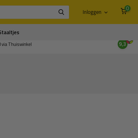
0
Inloggen
Staaltjes
9,3
3
via Thuiswinkel