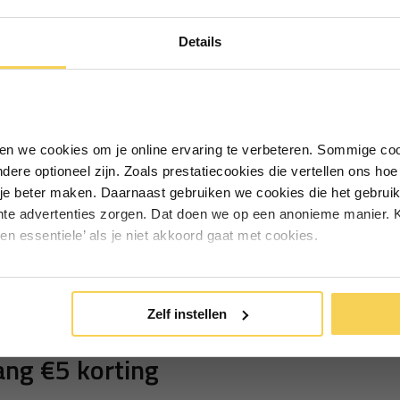
Ontvang €5,- korting!
Details
Schrijf je in voor de nieuwsbrief en
ontvang €5,- welkomstkorting!
en
Vul je e-mailadres in‍⁪⁪
iken we cookies om je online ervaring te verbeteren. Sommige coo
andere optioneel zijn. Zoals prestatiecookies die vertellen ons h
Particulier
Zakelijk
je beter maken. Daarnaast gebruiken we cookies die het gebruik
hte advertenties zorgen. Dat doen we op een anonieme manier. K
een essentiele’ als je niet akkoord gaat met cookies.
Inschrijven
*Geldig bij minimale besteding vanaf €75
Zelf instellen
ng €5 korting