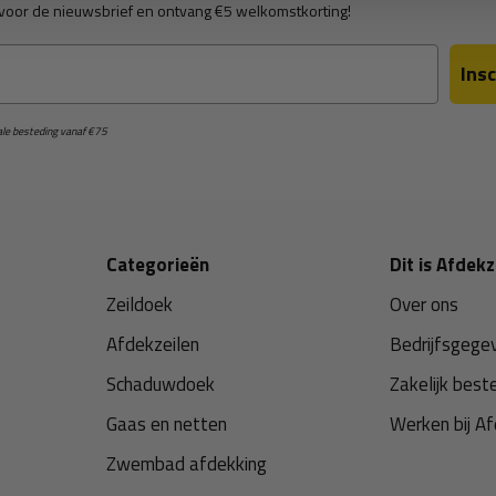
in voor de nieuwsbrief en ontvang €5 welkomstkorting!
Insc
male besteding vanaf €75
Categorieën
Dit is Afdekz
Zeildoek
Over ons
Afdekzeilen
Bedrijfsgege
Schaduwdoek
Zakelijk best
Gaas en netten
Werken bij Af
Zwembad afdekking