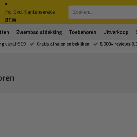
Incl.
Excl.
Klantenservice
BTW
tten
Zwembad afdekking
Toebehoren
Uitverkoop
ng
vanaf € 99
Gratis
afhalen en bekijken
8.000+ reviews 9.
oren