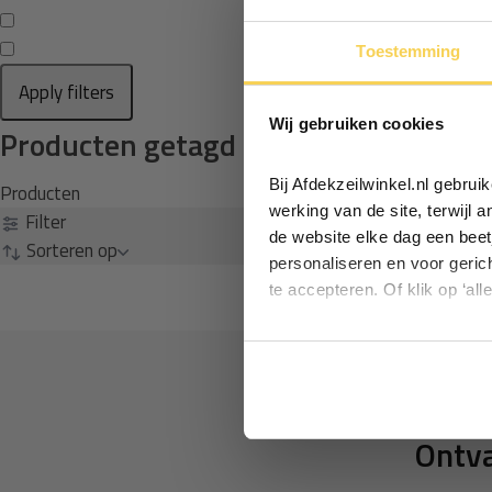
Toestemming
Apply filters
Wij gebruiken cookies
Producten getagd met zeil toebehor
Bij Afdekzeilwinkel.nl gebru
Producten
werking van de site, terwijl 
Filter
de website elke dag een beet
Sorteren op
personaliseren en voor geric
te accepteren. Of klik op ‘all
Ontva