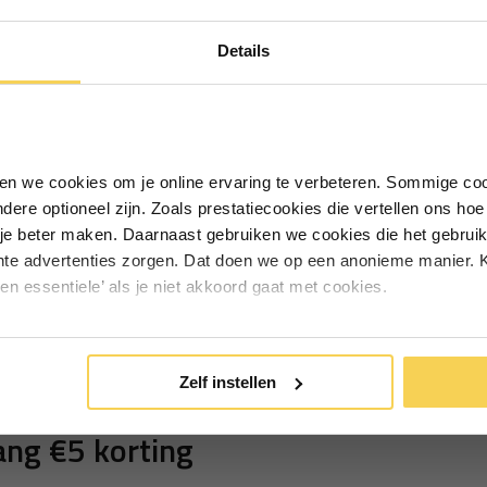
Ontvang €5,- korting!
Details
Schrijf je in voor de nieuwsbrief en
ontvang €5,- welkomstkorting!
ng
Vul je e-mailadres in‍⁪⁪
iken we cookies om je online ervaring te verbeteren. Sommige coo
andere optioneel zijn. Zoals prestatiecookies die vertellen ons h
Particulier
Zakelijk
je beter maken. Daarnaast gebruiken we cookies die het gebruik
hte advertenties zorgen. Dat doen we op een anonieme manier. K
een essentiele’ als je niet akkoord gaat met cookies.
Inschrijven
*Geldig bij minimale besteding vanaf €75
Zelf instellen
ng €5 korting