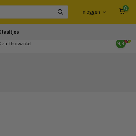
0
Inloggen
Staaltjes
9,3
3
via Thuiswinkel