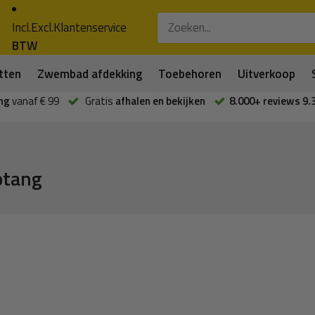
Incl.
Excl.
Klantenservice
BTW
tten
Zwembad afdekking
Toebehoren
Uitverkoop
ng
vanaf € 99
Gratis
afhalen en bekijken
8.000+ reviews 9.
ptang