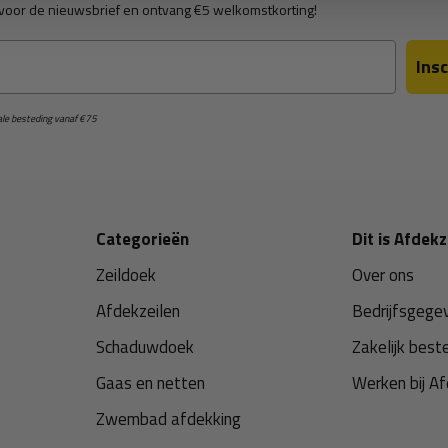
in voor de nieuwsbrief en ontvang €5 welkomstkorting!
Insc
male besteding vanaf €75
Categorieën
Dit is Afdekz
Zeildoek
Over ons
Afdekzeilen
Bedrijfsgege
Schaduwdoek
Zakelijk best
Gaas en netten
Werken bij Af
Zwembad afdekking