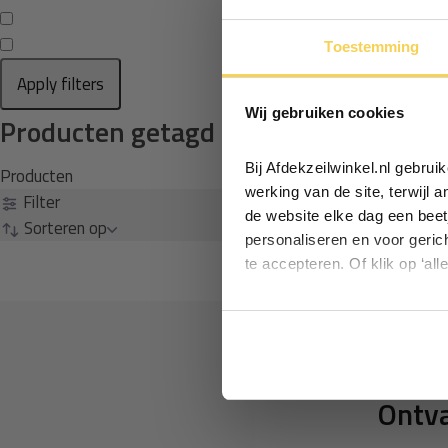
Toestemming
Apply filters
Wij gebruiken cookies
Producten getagd met waterpompta
Bij Afdekzeilwinkel.nl gebru
Producten
werking van de site, terwijl 
Filter
de website elke dag een beet
Sorteren op
personaliseren en voor geric
te accepteren. Of klik op ‘all
Ontva