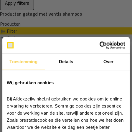
Apply filters
Producten getagd met ventis shampoo
Producten
Filter
Sorteren op
Toestemming
Details
Over
Ontvang €5,- korting!
Wij gebruiken cookies
Schrijf je in voor de nieuwsbrief en
ontvang €5,- welkomstkorting!
Bij Afdekzeilwinkel.nl gebruiken we cookies om je online
Vul je e-mailadres in‍⁪⁪
ervaring te verbeteren. Sommige cookies zijn essentieel
voor de werking van de site, terwijl andere optioneel zijn.
Zoals prestatiecookies die vertellen ons hoe we het doen,
Particulier
Zakelijk
waardoor we de website elke dag een beetje beter