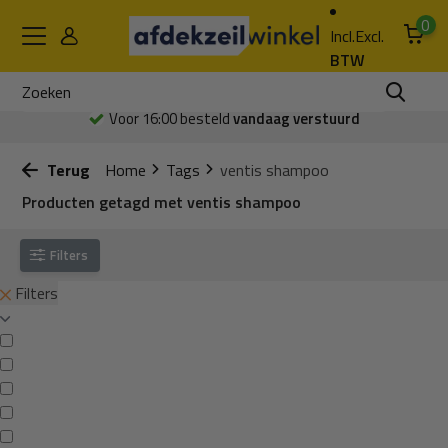
0
Incl.
Excl.
BTW
Voor 16:00 besteld
vandaag verstuurd
Terug
Home
Tags
ventis shampoo
Producten getagd met ventis shampoo
Filters
Filters