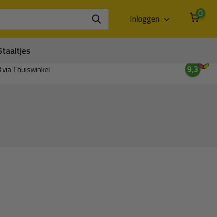
0
Inloggen
Staaltjes
9,3
3
via Thuiswinkel