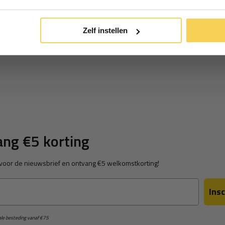
*Geldig bij minimale besteding vanaf €75
Zelf instellen
ng €5 korting
in voor de nieuwsbrief en ontvang €5 welkomstkorting!
Insc
male besteding vanaf €75