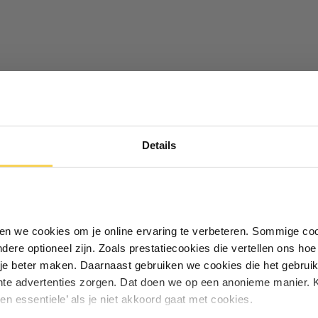
mbaar
Ontvang €5,- korting!
Details
Schrijf je in voor de nieuwsbrief en
ontvang €5,- welkomstkorting!
Vul je e-mailadres in‍⁪⁪
iken we cookies om je online ervaring te verbeteren. Sommige coo
andere optioneel zijn. Zoals prestatiecookies die vertellen ons h
Particulier
Zakelijk
je beter maken. Daarnaast gebruiken we cookies die het gebruik
hte advertenties zorgen. Dat doen we op een anonieme manier. K
een essentiele’ als je niet akkoord gaat met cookies.
Inschrijven