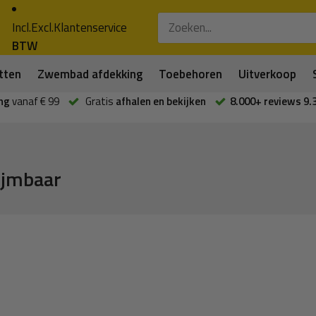
Incl.
Excl.
Klantenservice
BTW
tten
Zwembad afdekking
Toebehoren
Uitverkoop
ng
vanaf € 99
Gratis
afhalen en bekijken
8.000+ reviews 9.
ijmbaar