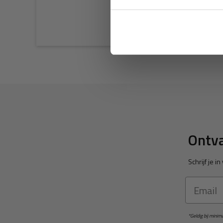
Ontva
Schrijf je 
Email
*Geldig bij mini