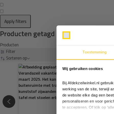
Apply filters
Producten getagd met velcro wit lij
Producten
Filter
Toestemming
Sorteren op
Wij gebruiken cookies
Bij Afdekzeilwinkel.nl gebru
werking van de site, terwijl 
de website elke dag een beet
personaliseren en voor geric
te accepteren. Of klik op ‘all