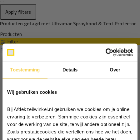
Apply filters
Producten getagd met Ultramar Sprayhood & Tent Protector
Producten
Filter
Sorteren op
Toestemming
Details
Over
Ontvang €5,- korting!
Wij gebruiken cookies
Schrijf je in voor de nieuwsbrief en
ontvang €5,- welkomstkorting!
Bij Afdekzeilwinkel.nl gebruiken we cookies om je online
Vul je e-mailadres in‍⁪⁪
ervaring te verbeteren. Sommige cookies zijn essentieel
voor de werking van de site, terwijl andere optioneel zijn.
Zoals prestatiecookies die vertellen ons hoe we het doen,
Particulier
Zakelijk
waardoor we de website elke dag een beetje beter