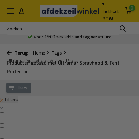
0
Incl.
Excl.
BTW
Voor 16:00 besteld
vandaag verstuurd
Terug
Home
Tags
Ultramar Sprayhood & Tent Prot...
Producten getagd met Ultramar Sprayhood & Tent
Protector
Filters
Filters