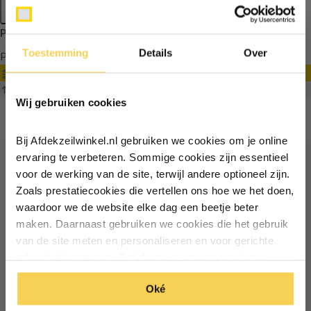
Apply filters
Producten getagd met Trapeze koord
Toestemming
Details
Over
Producten
Filter
Ontvang €5,- korting!
Sorteren op
Wij gebruiken cookies
Schrijf je in voor de nieuwsbrief en
ontvang €5,- welkomstkorting!
Bij Afdekzeilwinkel.nl gebruiken we cookies om je online
Vul je e-mailadres in‍⁪⁪
ervaring te verbeteren. Sommige cookies zijn essentieel
voor de werking van de site, terwijl andere optioneel zijn.
Ontvang €5 korting
Zoals prestatiecookies die vertellen ons hoe we het doen,
Particulier
Zakelijk
waardoor we de website elke dag een beetje beter
Schrijf je in voor de nieuwsbrief en ontvang €5 welkomstkorting!
maken. Daarnaast gebruiken we cookies die het gebruik
van de site meten en personaliseren en voor gerichte
Inschrijven
Email
Inschrijven
advertenties zorgen. Dat doen we op een anonieme
manier. Klik op 'Oké' om alle cookies te accepteren. Of
*Geldig bij minimale besteding vanaf €75
Oké
klik op ‘alleen essentiele’ als je niet akkoord gaat met
*Geldig bij minimale besteding vanaf €75
cookies.