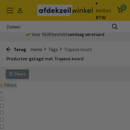
0
Incl.
Excl.
BTW
Voor 16:00 besteld
vandaag verstuurd
Terug
Home
Tags
Trapeze koord
Producten getagd met Trapeze koord
Filters
Filters