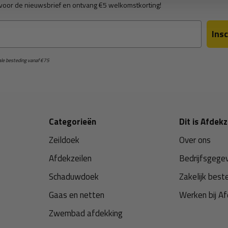
in voor de nieuwsbrief en ontvang €5 welkomstkorting!
Insc
male besteding vanaf €75
Categorieën
Dit is Afdekz
Zeildoek
Over ons
Afdekzeilen
Bedrijfsgege
Schaduwdoek
Zakelijk best
Gaas en netten
Werken bij Af
Zwembad afdekking