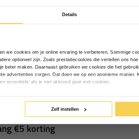
Ontvang €5,- korting!
Details
Schrijf je in voor de nieuwsbrief en
ontvang €5,- welkomstkorting!
Vul je e-mailadres in‍⁪⁪
iken we cookies om je online ervaring te verbeteren. Sommige coo
andere optioneel zijn. Zoals prestatiecookies die vertellen ons h
Particulier
Zakelijk
je beter maken. Daarnaast gebruiken we cookies die het gebruik
hte advertenties zorgen. Dat doen we op een anonieme manier. K
een essentiele’ als je niet akkoord gaat met cookies.
Inschrijven
*Geldig bij minimale besteding vanaf €75
Zelf instellen
ng €5 korting