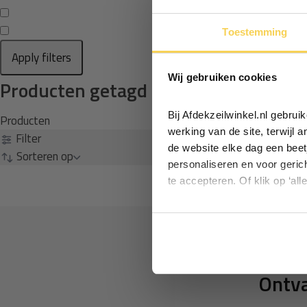
Toestemming
Apply filters
Wij gebruiken cookies
Producten getagd met touw in zoom
Bij Afdekzeilwinkel.nl gebru
Producten
werking van de site, terwijl 
Filter
de website elke dag een beet
Sorteren op
personaliseren en voor geric
te accepteren. Of klik op ‘all
Ontva