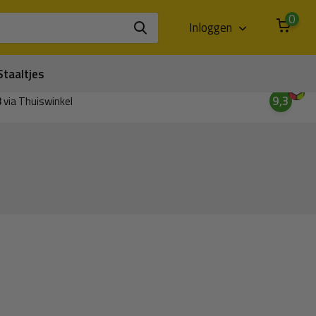
0
Inloggen
Staaltjes
9,3
3
via Thuiswinkel