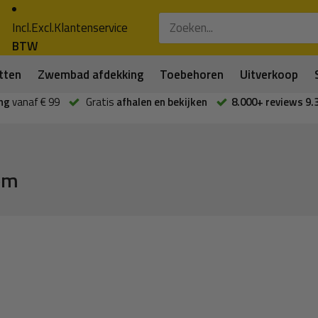
Incl.
Excl.
Klantenservice
BTW
tten
Zwembad afdekking
Toebehoren
Uitverkoop
ng
vanaf € 99
Gratis
afhalen en bekijken
8.000+ reviews 9.
om