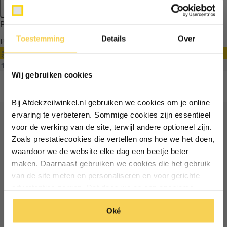
Apply filters
Producten getagd met tijdelijke zonwering
Toestemming
Details
Over
Producten
Filter
Ontvang €5,- korting!
Sorteren op
Wij gebruiken cookies
Schrijf je in voor de nieuwsbrief en
ontvang €5,- welkomstkorting!
Bij Afdekzeilwinkel.nl gebruiken we cookies om je online
Vul je e-mailadres in‍⁪⁪
ervaring te verbeteren. Sommige cookies zijn essentieel
voor de werking van de site, terwijl andere optioneel zijn.
Ontvang €5 korting
Zoals prestatiecookies die vertellen ons hoe we het doen,
Particulier
Zakelijk
waardoor we de website elke dag een beetje beter
Schrijf je in voor de nieuwsbrief en ontvang €5 welkomstkorting!
maken. Daarnaast gebruiken we cookies die het gebruik
van de site meten en personaliseren en voor gerichte
Inschrijven
Email
Inschrijven
advertenties zorgen. Dat doen we op een anonieme
manier. Klik op 'Oké' om alle cookies te accepteren. Of
*Geldig bij minimale besteding vanaf €75
Oké
klik op ‘alleen essentiele’ als je niet akkoord gaat met
*Geldig bij minimale besteding vanaf €75
cookies.