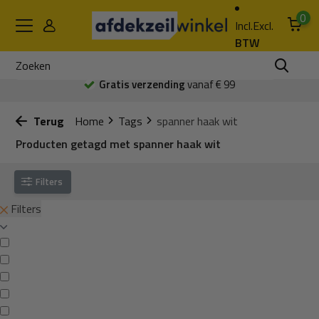
0
Incl.
Excl.
BTW
Gratis verzending
vanaf € 99
Terug
Home
Tags
spanner haak wit
Producten getagd met spanner haak wit
Filters
Filters