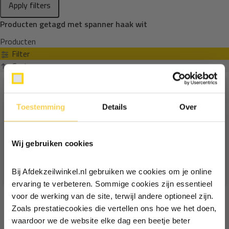
Apply filters
Producten getagd met spanner haak wit
Producten
Filter
Sorteren op
Toestemming
Details
Over
Ontvang €5,- korting!
Wij gebruiken cookies
Schrijf je in voor de nieuwsbrief en
ontvang €5,- welkomstkorting!
Bij Afdekzeilwinkel.nl gebruiken we cookies om je online
Vul je e-mailadres in‍⁪⁪
ervaring te verbeteren. Sommige cookies zijn essentieel
voor de werking van de site, terwijl andere optioneel zijn.
Zoals prestatiecookies die vertellen ons hoe we het doen,
Particulier
Zakelijk
waardoor we de website elke dag een beetje beter