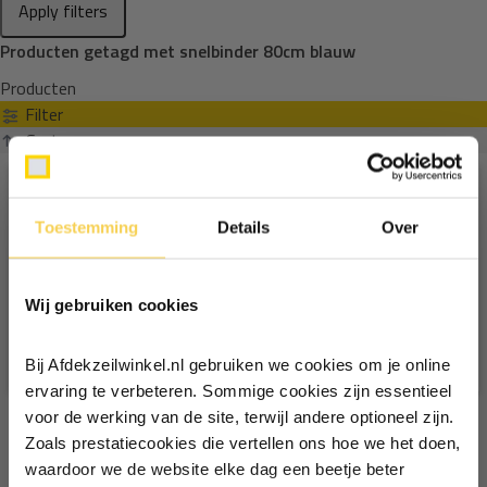
Apply filters
Producten getagd met snelbinder 80cm blauw
Producten
Filter
Sorteren op
Toestemming
Details
Over
Ontvang €5,- korting!
Wij gebruiken cookies
Schrijf je in voor de nieuwsbrief en
ontvang €5,- welkomstkorting!
Bij Afdekzeilwinkel.nl gebruiken we cookies om je online
Vul je e-mailadres in‍⁪⁪
ervaring te verbeteren. Sommige cookies zijn essentieel
voor de werking van de site, terwijl andere optioneel zijn.
Zoals prestatiecookies die vertellen ons hoe we het doen,
Particulier
Zakelijk
waardoor we de website elke dag een beetje beter