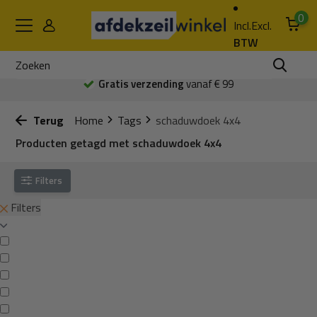
0
Incl.
Excl.
BTW
Gratis verzending
vanaf € 99
Terug
Home
Tags
schaduwdoek 4x4
Producten getagd met schaduwdoek 4x4
Filters
Filters