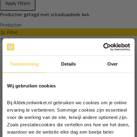
Apply filters
Producten getagd met schaduwdoek 4x4
Producten
Filter
Sorteren op
Toestemming
Details
Over
Ontvang €5,- korting!
Wij gebruiken cookies
Schrijf je in voor de nieuwsbrief en
ontvang €5,- welkomstkorting!
Bij Afdekzeilwinkel.nl gebruiken we cookies om je online
Vul je e-mailadres in‍⁪⁪
ervaring te verbeteren. Sommige cookies zijn essentieel
voor de werking van de site, terwijl andere optioneel zijn.
Zoals prestatiecookies die vertellen ons hoe we het doen,
Particulier
Zakelijk
waardoor we de website elke dag een beetje beter