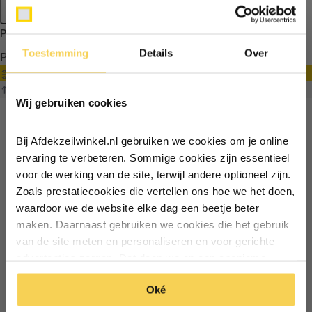
Apply filters
Producten getagd met roze dekzeil
Toestemming
Details
Over
Producten
Filter
Ontvang €5,- korting!
Sorteren op
Wij gebruiken cookies
Schrijf je in voor de nieuwsbrief en
ontvang €5,- welkomstkorting!
Bij Afdekzeilwinkel.nl gebruiken we cookies om je online
Vul je e-mailadres in‍⁪⁪
ervaring te verbeteren. Sommige cookies zijn essentieel
voor de werking van de site, terwijl andere optioneel zijn.
Ontvang €5 korting
Zoals prestatiecookies die vertellen ons hoe we het doen,
Particulier
Zakelijk
waardoor we de website elke dag een beetje beter
Schrijf je in voor de nieuwsbrief en ontvang €5 welkomstkorting!
maken. Daarnaast gebruiken we cookies die het gebruik
van de site meten en personaliseren en voor gerichte
Inschrijven
Email
Inschrijven
advertenties zorgen. Dat doen we op een anonieme
manier. Klik op 'Oké' om alle cookies te accepteren. Of
*Geldig bij minimale besteding vanaf €75
Oké
klik op ‘alleen essentiele’ als je niet akkoord gaat met
*Geldig bij minimale besteding vanaf €75
cookies.