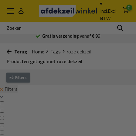
0
Incl.
Excl.
BTW
Gratis verzending
vanaf € 99
Terug
Home
Tags
roze dekzeil
Producten getagd met roze dekzeil
Filters
Filters