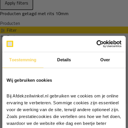
Apply filters
Producten getagd met rits 10mm
Producten
Filter
Sorteren op
Toestemming
Details
Over
Ontvang €5,- korting!
Wij gebruiken cookies
Schrijf je in voor de nieuwsbrief en
ontvang €5,- welkomstkorting!
Bij Afdekzeilwinkel.nl gebruiken we cookies om je online
Vul je e-mailadres in‍⁪⁪
ervaring te verbeteren. Sommige cookies zijn essentieel
voor de werking van de site, terwijl andere optioneel zijn.
Zoals prestatiecookies die vertellen ons hoe we het doen,
Particulier
Zakelijk
waardoor we de website elke dag een beetje beter