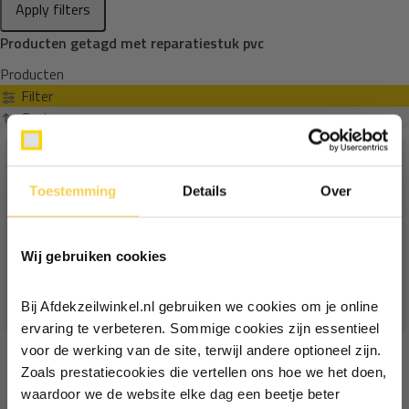
Apply filters
Producten getagd met reparatiestuk pvc
Producten
Filter
Sorteren op
Toestemming
Details
Over
Ontvang €5,- korting!
Wij gebruiken cookies
Schrijf je in voor de nieuwsbrief en
ontvang €5,- welkomstkorting!
Bij Afdekzeilwinkel.nl gebruiken we cookies om je online
Vul je e-mailadres in‍⁪⁪
ervaring te verbeteren. Sommige cookies zijn essentieel
voor de werking van de site, terwijl andere optioneel zijn.
Zoals prestatiecookies die vertellen ons hoe we het doen,
Particulier
Zakelijk
waardoor we de website elke dag een beetje beter