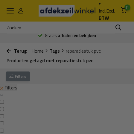
0
Incl.
Excl.
BTW
Gratis
afhalen en bekijken
Terug
Home
Tags
reparatiestuk pvc
Producten getagd met reparatiestuk pvc
Filters
Filters