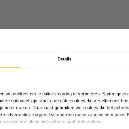
ood
Ontvang €5,- korting!
Details
Schrijf je in voor de nieuwsbrief en
ontvang €5,- welkomstkorting!
Vul je e-mailadres in‍⁪⁪
iken we cookies om je online ervaring te verbeteren. Sommige coo
andere optioneel zijn. Zoals prestatiecookies die vertellen ons h
Particulier
Zakelijk
je beter maken. Daarnaast gebruiken we cookies die het gebruik
hte advertenties zorgen. Dat doen we op een anonieme manier. K
een essentiele’ als je niet akkoord gaat met cookies.
Inschrijven