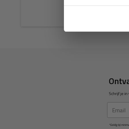
Ontva
Schrijf je 
Email
*Geldig bij mini