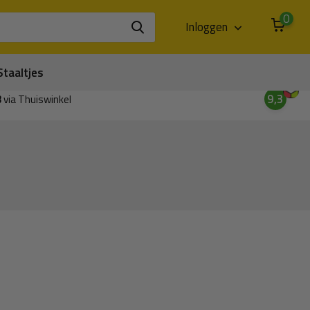
0
Inloggen
Staaltjes
9,3
3
via Thuiswinkel