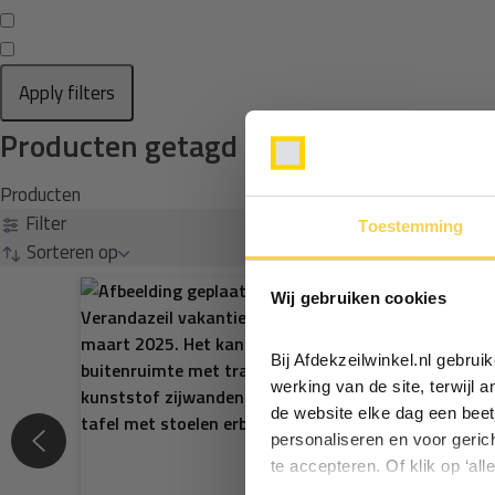
Apply filters
Producten getagd met pvc zeildoek r
Producten
Filter
Toestemming
Sorteren op
Wij gebruiken cookies
Bij Afdekzeilwinkel.nl gebru
werking van de site, terwijl 
de website elke dag een beet
personaliseren en voor geric
te accepteren. Of klik op ‘all