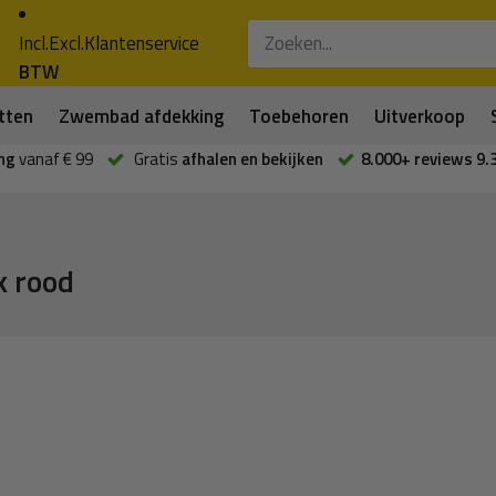
Incl.
Excl.
Klantenservice
BTW
tten
Zwembad afdekking
Toebehoren
Uitverkoop
ng
vanaf € 99
Gratis
afhalen en bekijken
8.000+ reviews 9.
k rood