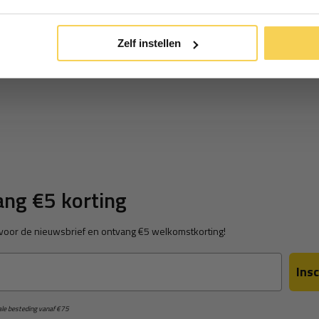
*Geldig bij minimale besteding vanaf €75
Zelf instellen
ng €5 korting
in voor de nieuwsbrief en ontvang €5 welkomstkorting!
Insc
male besteding vanaf €75