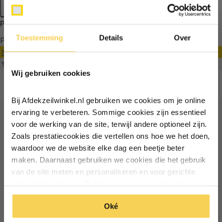
Apply filters
Producten getagd met pvc zeildoek op rol zwart
Toestemming
Details
Over
Producten
Filter
Ontvang €5,- korting!
Sorteren op
Wij gebruiken cookies
Schrijf je in voor de nieuwsbrief en
ontvang €5,- welkomstkorting!
Bij Afdekzeilwinkel.nl gebruiken we cookies om je online
Vul je e-mailadres in‍⁪⁪
ervaring te verbeteren. Sommige cookies zijn essentieel
voor de werking van de site, terwijl andere optioneel zijn.
Ontvang €5 korting
Zoals prestatiecookies die vertellen ons hoe we het doen,
Particulier
Zakelijk
waardoor we de website elke dag een beetje beter
Schrijf je in voor de nieuwsbrief en ontvang €5 welkomstkorting!
maken. Daarnaast gebruiken we cookies die het gebruik
van de site meten en personaliseren en voor gerichte
Inschrijven
Email
Inschrijven
advertenties zorgen. Dat doen we op een anonieme
manier. Klik op 'Oké' om alle cookies te accepteren. Of
*Geldig bij minimale besteding vanaf €75
Oké
klik op ‘alleen essentiele’ als je niet akkoord gaat met
*Geldig bij minimale besteding vanaf €75
cookies.