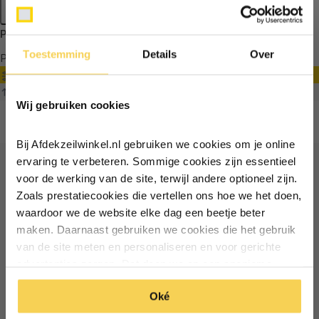
Apply filters
Producten getagd met pvc zeildoek donkergroen
Toestemming
Details
Over
Producten
Filter
Ontvang €5,- korting!
Sorteren op
Wij gebruiken cookies
Schrijf je in voor de nieuwsbrief en
ontvang €5,- welkomstkorting!
Bij Afdekzeilwinkel.nl gebruiken we cookies om je online
Vul je e-mailadres in‍⁪⁪
ervaring te verbeteren. Sommige cookies zijn essentieel
voor de werking van de site, terwijl andere optioneel zijn.
Ontvang €5 korting
Zoals prestatiecookies die vertellen ons hoe we het doen,
Particulier
Zakelijk
waardoor we de website elke dag een beetje beter
Schrijf je in voor de nieuwsbrief en ontvang €5 welkomstkorting!
maken. Daarnaast gebruiken we cookies die het gebruik
van de site meten en personaliseren en voor gerichte
Inschrijven
Email
Inschrijven
advertenties zorgen. Dat doen we op een anonieme
manier. Klik op 'Oké' om alle cookies te accepteren. Of
*Geldig bij minimale besteding vanaf €75
Oké
klik op ‘alleen essentiele’ als je niet akkoord gaat met
*Geldig bij minimale besteding vanaf €75
cookies.