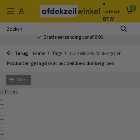
0
Incl.
Excl.
BTW
Gratis verzending
vanaf € 99
Terug
Home
Tags
pvc zeildoek donkergroen
Producten getagd met pvc zeildoek donkergroen
Filters
Filters